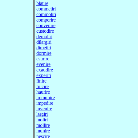
blatire
commetiri
commoliri
comperire
convenire
custodire
demoliri
dilargiri
dimetiri
dormire
esurire
evenire
exaudire
experiri
finire
fulcire
haurire
immunire
impedire
invenire
largiri
moliri
mollire
munire
nescire