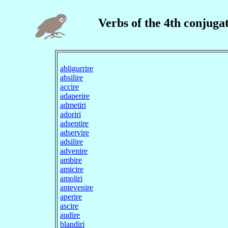
Verbs of the 4th conjuga
abligurrire
absilire
accire
adaperire
admetiri
adoriri
adsentire
adservire
adsilire
advenire
ambire
amicire
amoliri
antevenire
aperire
ascire
audire
blandiri