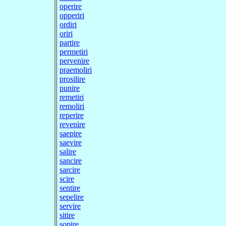
operire
opperiri
ordiri
oriri
partire
permetiri
pervenire
praemoliri
prosilire
punire
remetiri
remoliri
reperire
revenire
saepire
saevire
salire
sancire
sarcire
scire
sentire
sepelire
servire
sitire
sopire