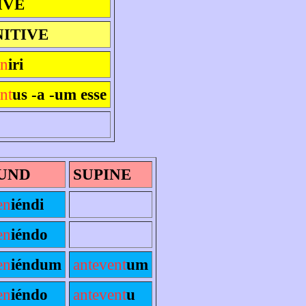
IVE
NITIVE
en
iri
nt
us -a -um esse
UND
SUPINE
en
iéndi
en
iéndo
en
iéndum
antevent
um
en
iéndo
antevent
u