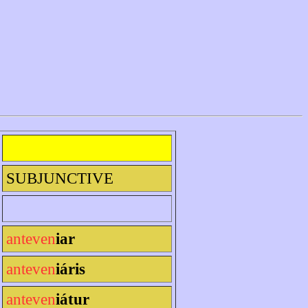
SUBJUNCTIVE
anteven
iar
anteven
iáris
anteven
iátur