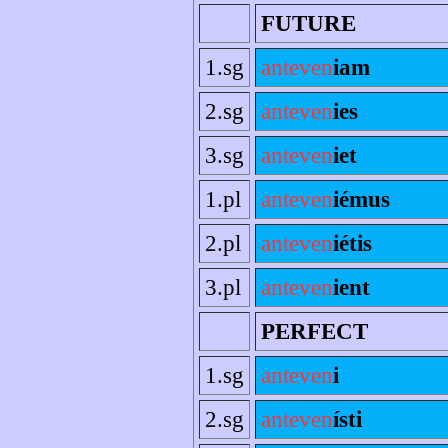
FUTURE
1.sg
anteven
iam
2.sg
anteven
ies
3.sg
anteven
iet
1.pl
anteven
iémus
2.pl
anteven
iétis
3.pl
anteven
ient
PERFECT
1.sg
anteven
i
2.sg
anteven
ísti