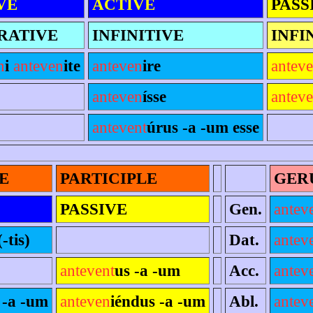
VE
ACTIVE
PASS
RATIVE
INFINITIVE
INFI
n
i
anteven
ite
anteven
ire
antev
anteven
ísse
anteve
antevent
úrus -a -um esse
E
PARTICIPLE
GER
PASSIVE
Gen.
antev
(-tis)
Dat.
antev
antevent
us -a -um
Acc.
antev
 -a -um
anteven
iéndus -a -um
Abl.
antev