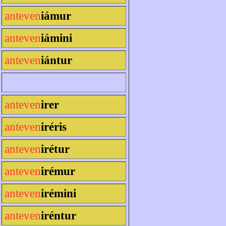
anteven
iámur
anteven
iámini
anteven
iántur
anteven
irer
anteven
iréris
anteven
irétur
anteven
irémur
anteven
irémini
anteven
iréntur