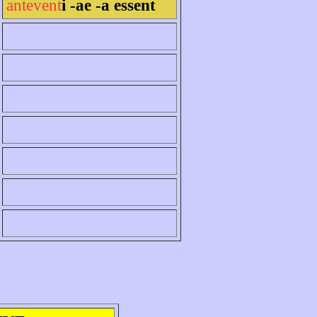
antevent
i -ae -a essent