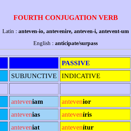
FOURTH CONJUGATION VERB
Latin :
anteven-io, antevenire, anteven-i, antevent-um
English :
anticipate/surpass
PASSIVE
SUBJUNCTIVE
INDICATIVE
anteven
iam
anteven
ior
anteven
ias
anteven
íris
anteven
iat
anteven
ítur