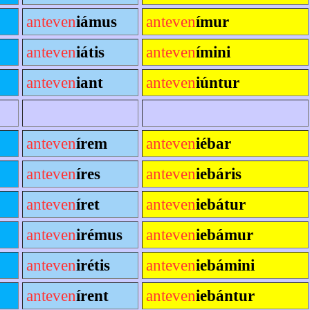
anteven
iámus
anteven
ímur
anteven
iátis
anteven
ímini
anteven
iant
anteven
iúntur
anteven
írem
anteven
iébar
anteven
íres
anteven
iebáris
anteven
íret
anteven
iebátur
anteven
irémus
anteven
iebámur
anteven
irétis
anteven
iebámini
anteven
írent
anteven
iebántur