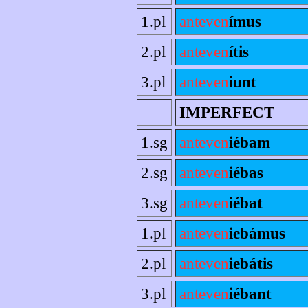
1.pl
anteven
ímus
2.pl
anteven
ítis
3.pl
anteven
iunt
IMPERFECT
1.sg
anteven
iébam
2.sg
anteven
iébas
3.sg
anteven
iébat
1.pl
anteven
iebámus
2.pl
anteven
iebátis
3.pl
anteven
iébant