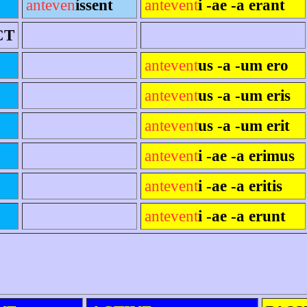
anteven
íssent
antevent
i -ae -a erant
CT
antevent
us -a -um ero
antevent
us -a -um eris
antevent
us -a -um erit
antevent
i -ae -a erimus
antevent
i -ae -a eritis
antevent
i -ae -a erunt