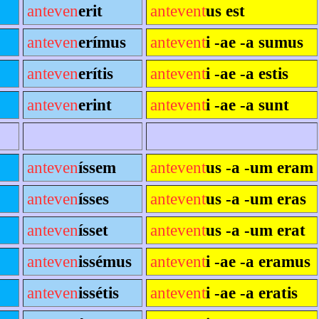
anteven
erit
antevent
us est
anteven
erímus
antevent
i -ae -a sumus
anteven
erítis
antevent
i -ae -a estis
anteven
erint
antevent
i -ae -a sunt
anteven
íssem
antevent
us -a -um eram
anteven
ísses
antevent
us -a -um eras
anteven
ísset
antevent
us -a -um erat
anteven
issémus
antevent
i -ae -a eramus
anteven
issétis
antevent
i -ae -a eratis