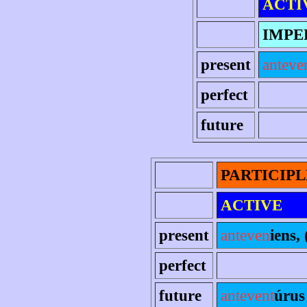
ACTI
IMPE
present
anteve
perfect
future
PARTICIPL
ACTIVE
present
anteven
iens, 
perfect
future
antevent
úrus