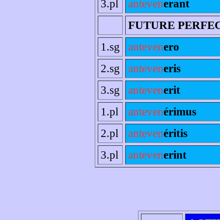
3.pl
anteven
erant
FUTURE PERFE
1.sg
anteven
ero
2.sg
anteven
eris
3.sg
anteven
erit
1.pl
anteven
érimus
2.pl
anteven
éritis
3.pl
anteven
erint