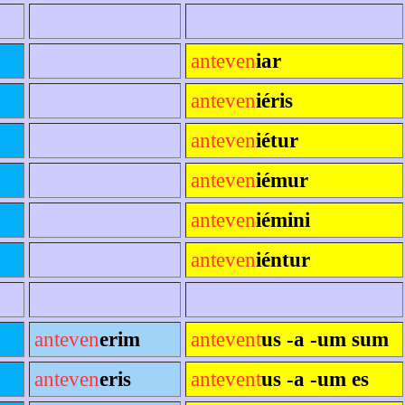
anteven
iar
anteven
iéris
anteven
iétur
anteven
iémur
anteven
iémini
anteven
iéntur
anteven
erim
antevent
us -a -um sum
anteven
eris
antevent
us -a -um es