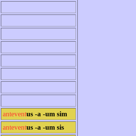
antevent
us -a -um sim
antevent
us -a -um sis