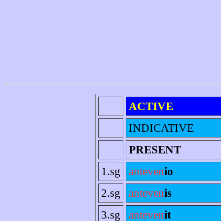
ACTIVE
INDICATIVE
PRESENT
1.sg
anteven
io
2.sg
anteven
is
3.sg
anteven
it