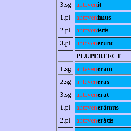
3.sg
anteven
it
1.pl
anteven
imus
2.pl
anteven
ístis
3.pl
anteven
érunt
PLUPERFECT
1.sg
anteven
eram
2.sg
anteven
eras
3.sg
anteven
erat
1.pl
anteven
erámus
2.pl
anteven
erátis