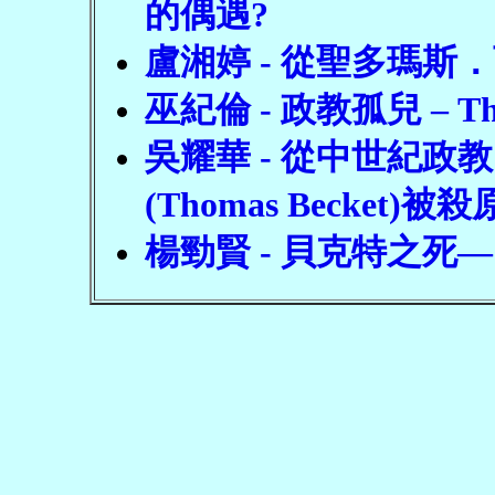
的偶遇?
盧湘婷 - 從聖多瑪
巫紀倫 - 政教孤兒 – Tho
吳耀華 - 從中世紀政
(Thomas Becket)被
楊勁賢 - 貝克特之死