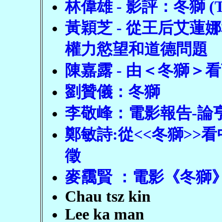
林偉雄 - 影評：冬獅 (The 
黃穎芝 - 從王后艾
權力慾望和道德問題
陳嘉露 - 由＜冬獅＞
劉贊儀：冬獅
李敬峰：電影報告-論
鄭敏詩:從<<冬獅>
徵
麥靄賢 ：電影《冬獅
Chau tsz kin
Lee ka man