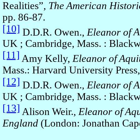
Realities”,
The American Histori
pp. 86-87.
[10]
D.D.R. Owen.,
Eleanor of
A
UK ; Cambridge, Mass. : Blackwe
[11]
Amy Kelly,
Eleanor of
Aqui
Mass.: Harvard University Press
[12]
D.D.R. Owen.,
Eleanor of
A
UK ; Cambridge, Mass. : Blackwe
[13]
Alison Weir.,
Eleanor of
Aqu
England
(London: Jonathan Cape