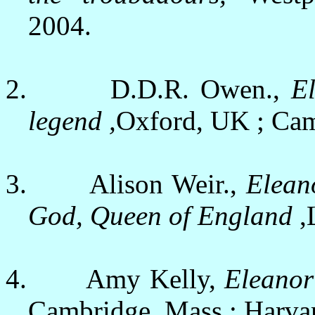
2004
.
2.
D.D.R. Owen.,
E
legend
,
Oxford
,
UK
;
Cam
3.
Alison Weir.,
Elean
God, Queen of
England
,
4.
Amy Kelly
,
Eleanor
Cambridge
,
Mass.
: Harva