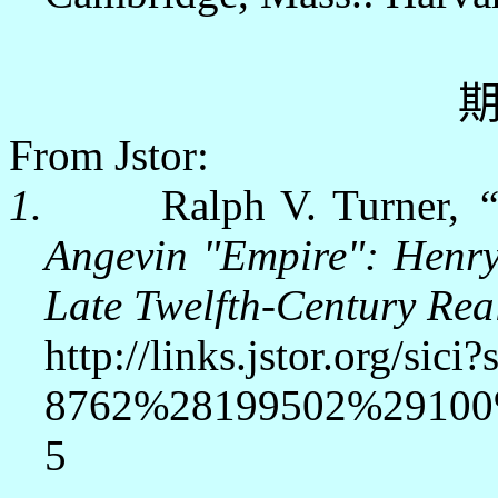
From Jstor:
1.
Ralph V. Turner,
“
Angevin "Empire": Henry 
Late Twelfth-Century Real
http://links.jstor.org/sici
8762%28199502%2910
5