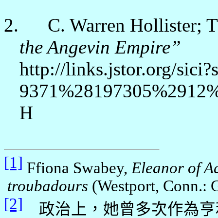
2.
C. Warren Hollister;
the Angevin Empire”
http://links.jstor.org/sici
9371%28197305%2912
H
[1]
Ffiona Swabey,
Eleanor of
Aq
troubadours
(
Westport
,
Conn.
: 
[2]
政治上，她曾多次作為亨