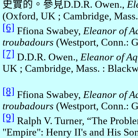
史實的。
參見
D.D.R. Owen.,
El
(Oxford, UK ; Cambridge, Mass.
[6]
Ffiona Swabey,
Eleanor of
Aq
troubadours
(
Westport
,
Conn.
: 
[7]
D.D.R. Owen.,
Eleanor of
Aq
UK ; Cambridge, Mass. : Blackwe
[8]
Ffiona Swabey,
Eleanor of
Aq
troubadours
(
Westport
,
Conn.
: 
[9]
Ralph V. Turner, “The Proble
"Empire": Henry II's and His Son