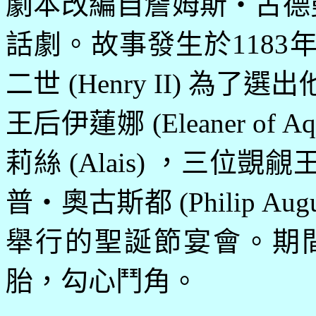
劇本改編自詹姆斯‧古德
話劇。故事發生於
1183
二世
(Henry II)
為了選出
王后伊蓮娜
(Eleaner of Aq
莉絲
(Alais)
，三位覬覦
普‧奧古斯都
(Philip Aug
舉行的聖誕節宴會。期
胎，勾心鬥角。