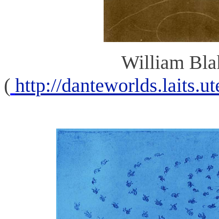
William Bla
(
http://danteworlds.laits.u