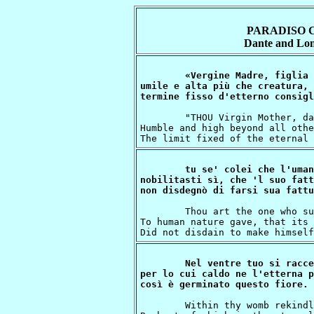
PARADISO 
Dante and Lon
«Vergine Madre, figlia 
umile e alta più che creatura,

	"THOU Virgin Mother, daughter of thy Son

Humble and high beyond all othe
tu se' colei che l'uman
nobilitasti sì, che 'l suo fatt
	Thou art the one who such nobility

To human nature gave, that its 
Nel ventre tuo si racce
per lo cui caldo ne l'etterna p
	Within thy womb rekindled was the love,
