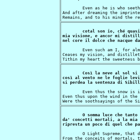
	Even as he is who seeth in a dream,

And after dreaming the imprinte
cotal son io, ché quasi
mia visione, e ancor mi distilla
	Even such am I, for almost utterly

Ceases my vision, and distillet
Così la neve al sol si 
così al vento ne le foglie levi

	Even thus the snow is in the sun unsealed,

Even thus upon the wind in the 
O somma luce che tanto 
da' concetti mortali, a la mia 
	O Light Supreme, that dost so far uplift thee

From the conceits of mortals, t