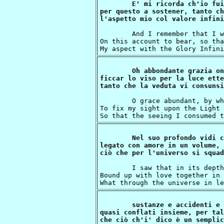
E' mi ricorda ch'io fui
per questo a sostener, tanto ch
	And I remember that I was more bold

On this account to bear, so tha
Oh abbondante grazia on
ficcar lo viso per la luce ette
	O grace abundant, by which I presumed

To fix my sight upon the Light 
Nel suo profondo vidi c
legato con amore in un volume,

	I saw that in its depth far down is lying

Bound up with love together in 
sustanze e accidenti e 
quasi conflati insieme, per tal