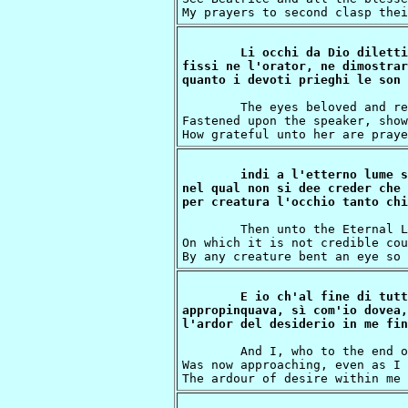
Li occhi da Dio diletti
fissi ne l'orator, ne dimostraro
	The eyes beloved and revered of God,

Fastened upon the speaker, show
indi a l'etterno lume s
nel qual non si dee creder che 
	Then unto the Eternal Light they turned,

On which it is not credible cou
E io ch'al fine di tutt
appropinquava, sì com'io dovea,

	And I, who to the end of all desires

Was now approaching, even as I 