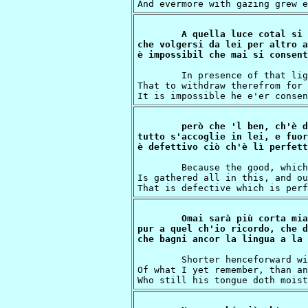
A quella luce cotal si 
che volgersi da lei per altro a
	In presence of that light one such becomes,

That to withdraw therefrom for 
però che 'l ben, ch'è d
tutto s'accoglie in lei, e fuor
	Because the good, which object is of will,

Is gathered all in this, and ou
Omai sarà più corta mia
pur a quel ch'io ricordo, che d
	Shorter henceforward will my language fall

Of what I yet remember, than an