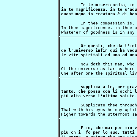
In te misericordia, in 
in te magnificenza, in te s'adun
	In thee compassion is, in thee is pity,

In thee magnificence, in thee u
Or questi, che da l'inf
de l'universo infin qui ha vedut
	Now doth this man, who from the lowest depth

Of the universe as far as here 
supplica a te, per graz
tanto, che possa con li occhi l
	Supplicate thee through grace for so much power

That with his eyes he may uplif
E io, che mai per mio v
più ch'i' fo per lo suo, tutti 