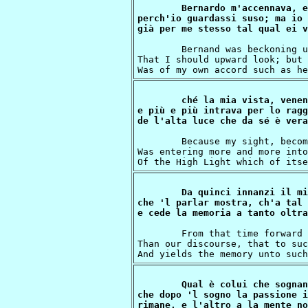
Bernardo m'accennava, e
perch'io guardassi suso; ma io 
	Bernand was beckoning unto me, and smiling,

That I should upward look; but 
ché la mia vista, venen
e più e più intrava per lo raggi
	Because my sight, becoming purified,

Was entering more and more into
Da quinci innanzi il mi
che 'l parlar mostra, ch'a tal 
	From that time forward what I saw was greater

Than our discourse, that to suc
Qual è colui che sognan
che dopo 'l sogno la passione i