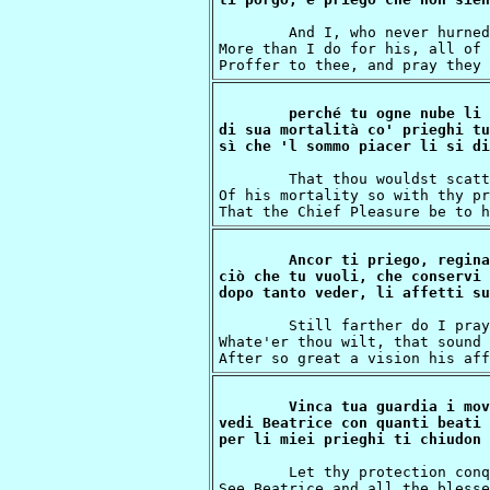
	And I, who never hurned for my own seeing

More than I do for his, all of 
perché tu ogne nube li 
di sua mortalità co' prieghi tu
	That thou wouldst scatter from him every cloud

Of his mortality so with thy pr
Ancor ti priego, regina
ciò che tu vuoli, che conservi 
	Still farther do I pray thee, Queen, who canst

Whate'er thou wilt, that sound 
Vinca tua guardia i mov
vedi Beatrice con quanti beati

	Let thy protection conquer human movements;

See Beatrice and all the blesse