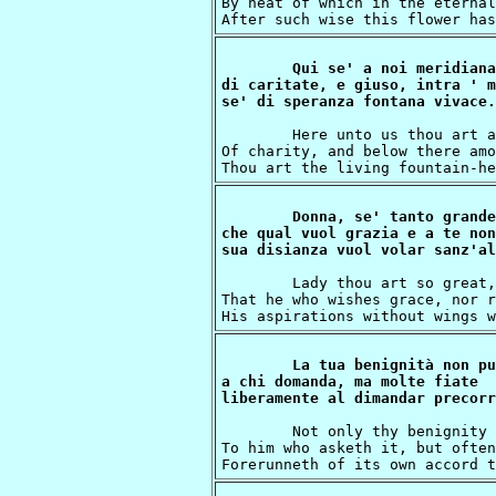
By heat of which in the eternal
Qui se' a noi meridiana
di caritate, e giuso, intra ' m
	Here unto us thou art a noonday torch

Of charity, and below there amo
Donna, se' tanto grande
che qual vuol grazia e a te non
	Lady thou art so great, and so prevailing,

That he who wishes grace, nor r
La tua benignità non pu
a chi domanda, ma molte fiate

	Not only thy benignity gives succour

To him who asketh it, but often