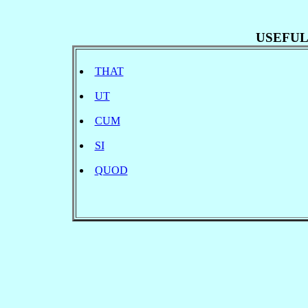
USEFUL
THAT
UT
CUM
SI
QUOD