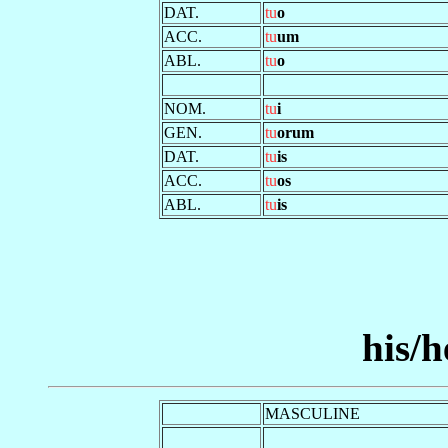
DAT.
tu
o
ACC.
tu
um
ABL.
tu
o
NOM.
tu
i
GEN.
tu
orum
DAT.
tu
is
ACC.
tu
os
ABL.
tu
is
his/h
MASCULINE