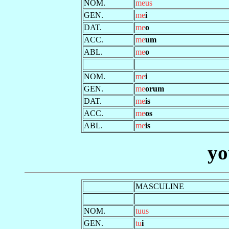
NOM.
meus
GEN.
me
i
DAT.
me
o
ACC.
me
um
ABL.
me
o
NOM.
me
i
GEN.
me
orum
DAT.
me
is
ACC.
me
os
ABL.
me
is
yo
MASCULINE
NOM.
tuus
GEN.
tu
i