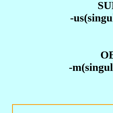
SU
-us(singul
O
-m(singula