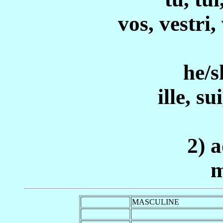
vos, vestri,
he/s
ille, sui
2) a
m
MASCULINE