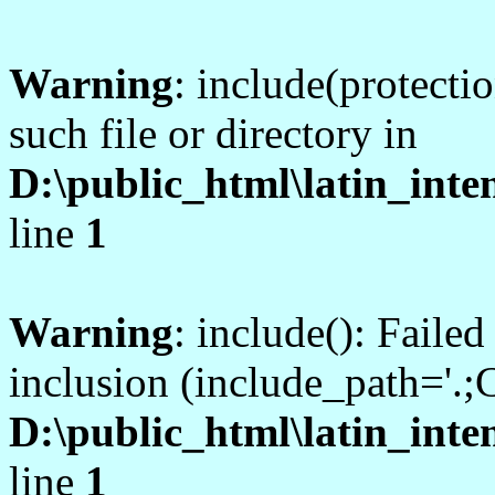
Warning
: include(protecti
such file or directory in
D:\public_html\latin_inte
line
1
Warning
: include(): Failed
inclusion (include_path='.;C
D:\public_html\latin_inte
line
1