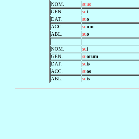
NOM.
suus
GEN.
su
i
DAT.
su
o
ACC.
su
um
ABL.
su
o
NOM.
su
i
GEN.
su
orum
DAT.
su
is
ACC.
su
os
ABL.
su
is