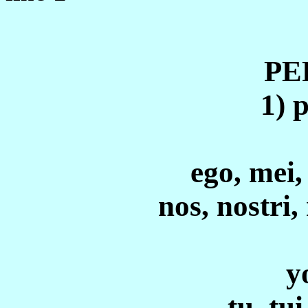
PE
1) 
ego, mei,
nos, nostri,
y
tu, tui,