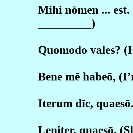
Mihi nōmen ... est
_________)
Quomodo vales? (
Bene mē habeō, (I’
Iterum dīc, quaesō.
Leniter, quaesō. (Sl