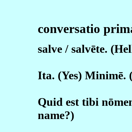
conversatio prim
salve / salvēte. (Hel
Ita. (Yes) Minimē. (
Quid est tibi nōme
name?)