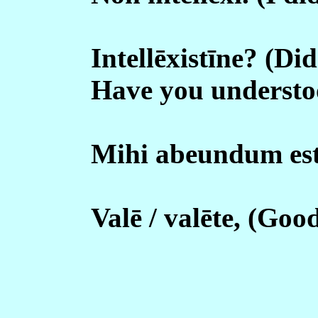
Intellēxistīne? (Di
Have you understo
Mihi abeundum est.
Valē / valēte, (Goo