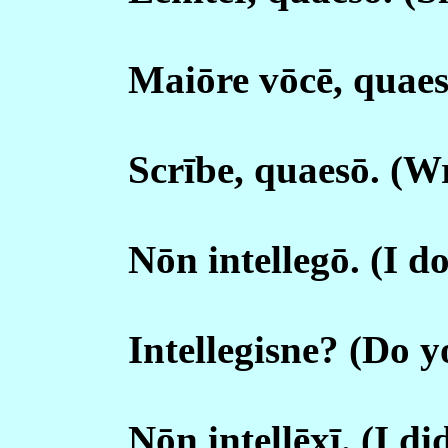
Maiōre vōcē, quaes
Scrībe, quaesō. (Wr
Nōn intellegō. (I d
Intellegisne? (Do 
Nōn intellēxī. (I d