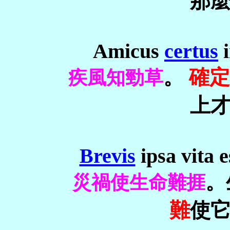
那
Amicus
certus
i
。
確定
疾風知勁草
上
Brevis
ipsa vita 
。
災禍使生命難捱
難
使