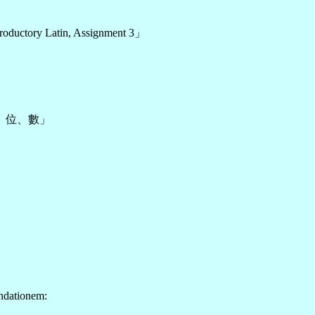
uctory Latin, Assignment 3」
、位、數」
ndationem: