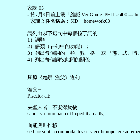
家課 03
- 於7月9日前上載「維誠 VeriGuide: PHIL-2400 --- Introd
- 家課文件名稱為：SID + homework03
請列出以下選句中每個拉丁詞的：
1）詞類
2）語類（在句中的功能）；
3）列出每個詞的「類、數、格」 或 「態、式、時
4）列出每個詞彼此間的關係
屈原《楚辭. 漁父》選句
漁父曰，
Piscator ait:
夫聖人者，不凝滯於物，
sancti viri non haerent impediti ab aliis,
而能與世推移，
sed possunt accommodantes se saeculo impellere ad eme