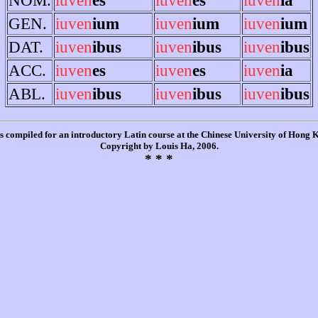
GEN.
iuven
ium
iuven
ium
iuven
ium
DAT.
iuven
ibus
iuven
ibus
iuven
ibus
ACC.
iuven
es
iuven
es
iuven
ia
ABL.
iuven
ibus
iuven
ibus
iuven
ibus
is compiled for an introductory Latin course at the Chinese University of Hong
Copyright by Louis Ha, 2006.
* * *