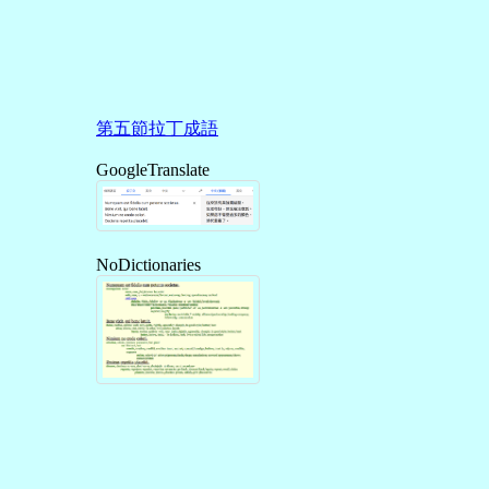
第五節拉丁成語
GoogleTranslate
NoDictionaries