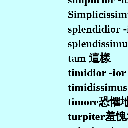
Simpliciss
splendidior
splendissi
tam 這樣
timidior -
timidissim
timore恐懼
turpiter羞