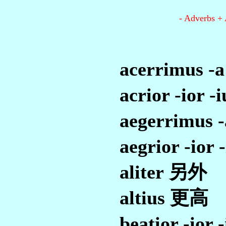
- Adverbs + 
acerrimus 
acrior -ior
aegerrimus
aegrior -io
aliter 另外
altius 更高
beatior -io