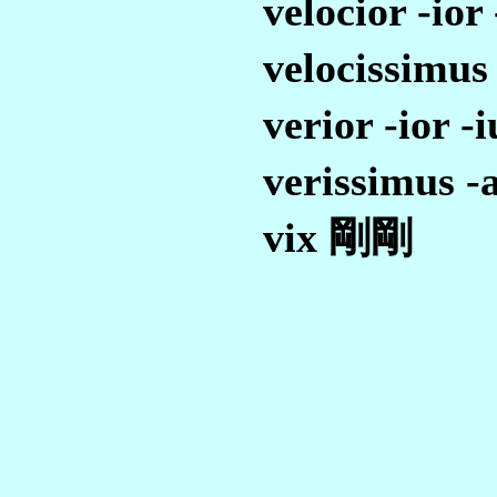
velocior -i
velocissim
verior -ior
verissimus
vix 剛剛