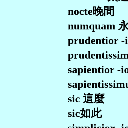
nocte晚間
numquam 
prudentior 
prudentiss
sapientior 
sapientiss
sic 這麼
sic如此
simplicior 