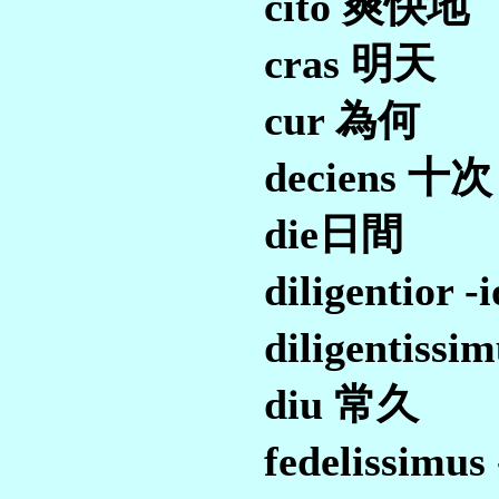
cito 爽快地
cras 明天
cur 為何
deciens 十次
die日間
diligentior 
diligentiss
diu 常久
fedelissim