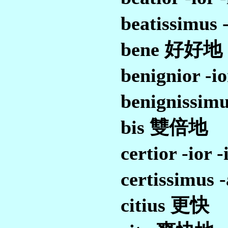
beatissimu
bene 好好地
benignior -
benignissi
bis 雙倍地
certior -io
certissimu
citius 更快