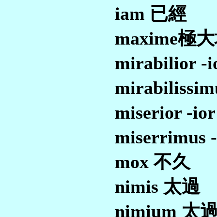
iam 已經
maxime極
mirabilior 
mirabiliss
miserior -i
miserrimus
mox 不久
nimis 太過
nimium 太