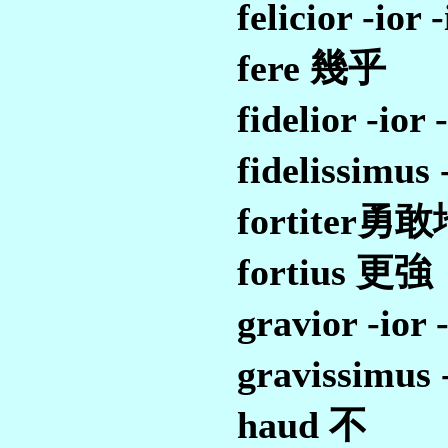
felicior -io
fere 幾乎
fidelior -i
fidelissim
fortiter勇
fortius 更強
gravior -io
gravissimu
haud 不