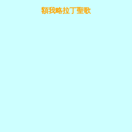
額我略拉丁聖歌