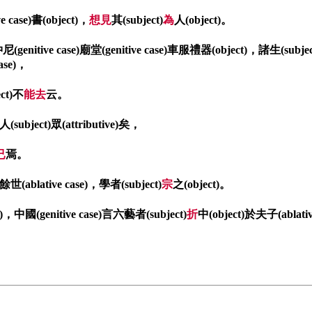
e case)書(object)，
想見
其(subject)
為
人(object)。
尼(genitive case)廟堂(genitive case)車服禮器(object)，諸生(subject
case)，
ect)不
能去
云。
ubject)眾(attributive)矣，
已
焉。
世(ablative case)，學者(subject)
宗
之(object)。
)，中國(genitive case)言六藝者(subject)
折
中(object)於夫子(ablativ
。