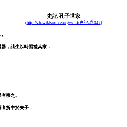
史記 孔子世家
(
http://zh.wikisource.org/wiki/史記/卷047
)
人。
禮器，諸生以時習禮其家，
，
學者宗之。
藝者折中於夫子，