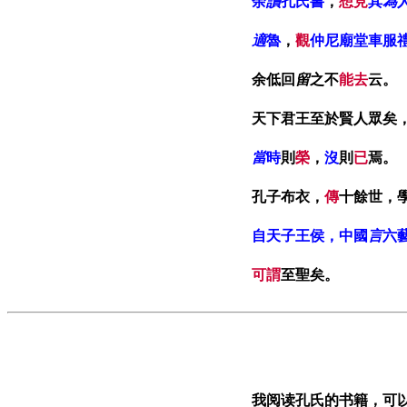
余
讀
孔氏書
，
想見
其
為
適
魯
，
觀
仲尼廟堂車服
余低回
留
之不
能去
云。
天下君王至於賢人眾矣
當
時
則
榮
，
沒
則
已
焉。
孔子布衣，
傳
十餘世，
自天子王侯，中國
言
六
可謂
至聖矣。
我阅读孔氏的书籍，可