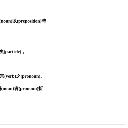
oun)以(preposition)時
矣(particle)，
)宗(verb)之(pronoun)。
)藝(noun)者(pronoun)折