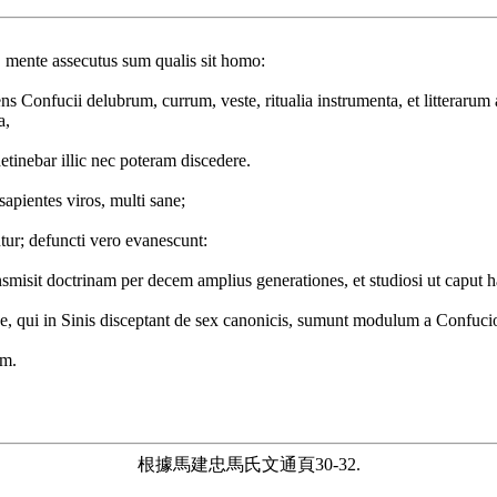
, mente assecutus sum qualis sit homo:
ns Confucii delubrum, currum, veste, ritualia instrumenta, et litterarum
a,
tinebar illic nec poteram discedere.
sapientes viros, multi sane;
ur; defuncti vero evanescunt:
nsmisit doctrinam per decem amplius generationes, et studiosi ut caput h
ue, qui in Sinis disceptant de sex canonicis, sumunt modulum a Confuci
am.
根據馬建忠馬氏文通頁30-32.