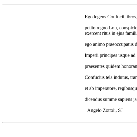
Ego legens Confucii libros
petito regno Lou, conspicie
exercent ritus in ejus famili
ego animo praeoccupatus de
Imperii principes usque ad 
praesentes quidem honorant
Confucius tela indutus, tra
et ab imperatore, regibusq
dicendus summe sapiens j
- Angelo Zottoli, SJ