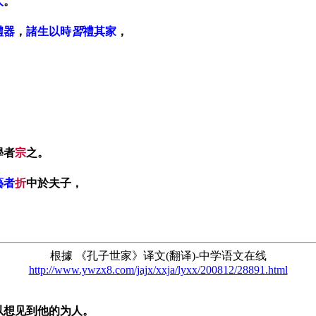
人
。
禮器
，
諸生以時
習
禮其家
，
，
學者
宗
之。
藝者
折
中於夫子，
根據 《孔子世家》译文(翻译)-中学语文在线
http://www.ywzx8.com/jajx/xxja/lyxx/200812/28891.html
以想见到他的为人。