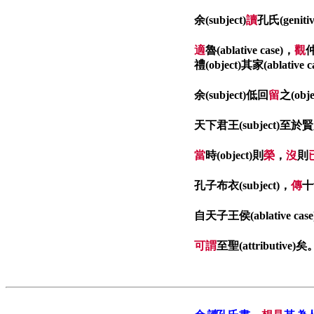
余(subject)
讀
孔氏(genitiv
適
魯(ablative case)，
觀
仲
禮(object)其家(ablative 
余(subject)低回
留
之(obj
天下君王(subject)至於賢人(s
當
時(object)則
榮
，
沒
則
孔子布衣(subject)，
傳
十餘
自天子王侯(ablative case
可謂
至聖(attributive)矣