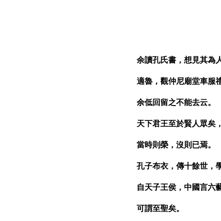
余讀孔氏書，想見其為
適魯，觀仲尼廟堂車服
余低回留之不能去云。
天下君王至於賢人眾矣
當時則榮，沒則已焉。
孔子布衣，傳十餘世，
自天子王侯，中國言六
可謂至聖矣。