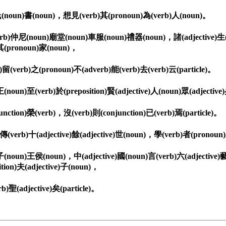
(noun)書(noun)，想見(verb)其(pronoun)為(verb)人(noun)。
rb)仲尼(noun)廟堂(noun)車服(noun)禮器(noun)，諸(adjective)生(n
)其(pronoun)家(noun)，
留(verb)之(pronoun)不(adverb)能(verb)去(verb)云(particle)。
(noun)至(verb)於(preposition)賢(adjective)人(noun)眾(adjective)
nction)榮(verb)，沒(verb)則(conjunction)已(verb)焉(particle)。
erb)十(adjective)餘(adjective)世(noun)，學(verb)者(pronoun
)子(noun)王侯(noun)，中(adjective)國(noun)言(verb)六(adjective
ition)夫(adjective)子(noun)，
b)聖(adjective)矣(particle)。