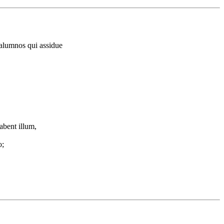
 alumnos qui assidue
abent illum,
o;