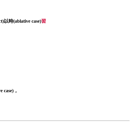
)以時(ablative case)
習
e case)，