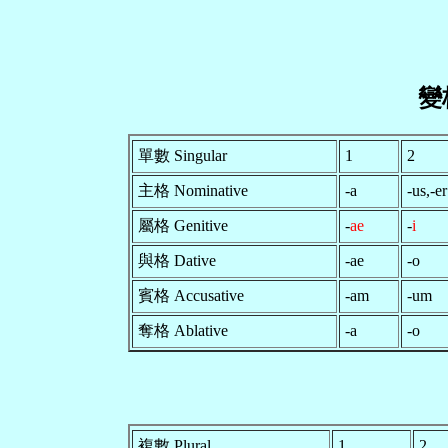
變
單數 Singular
1
2
主格 Nominative
-a
-us,-e
屬格 Genitive
-
ae
-
i
與格 Dative
-ae
-o
賓格 Accusative
-am
-um
奪格 Ablative
-a
-o
複數 Plural
1
2