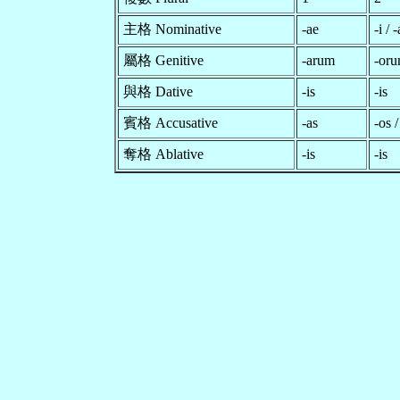
主格 Nominative
-ae
-i / -
屬格 Genitive
-arum
-or
與格 Dative
-is
-is
賓格 Accusative
-as
-os /
奪格 Ablative
-is
-is