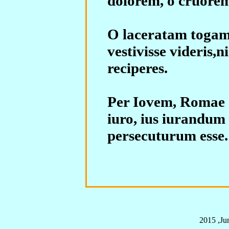
dolorem, o cruorem 
O laceratam togam
vestivisse videris, n
reciperes.
Per Iovem, Romae c
iuro, ius iurandum
persecuturum esse.
2015 ,Ju