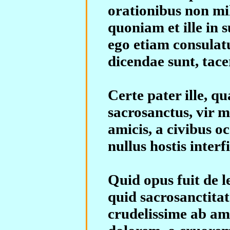
orationibus non mih
quoniam et ille in 
ego etiam consulatu
dicendae sunt, tace
Certe pater ille, 
sacrosanctus, vir 
amicis, a civibus o
nullus hostis interf
Quid opus fuit de l
quid sacrosanctitat
crudelissime ab ami