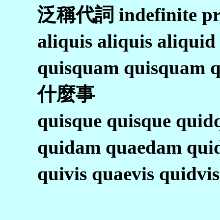
泛稱代詞 indefinite p
aliquis aliquis a
quisquam quisqu
什麼事
quisque quisque q
quidam quaedam 
quivis quaevis 