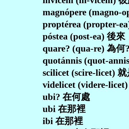
invicem (in-vicem) 
magnópere (magno-o
proptérea (propter-
póstea (post-ea) 後來
quare? (qua-re) 為何
quotánnis (quot-ann
scilicet (scire-licet) 
videlicet (videre-lice
ubi? 在何處
ubi 在那裡
ibi 在那裡