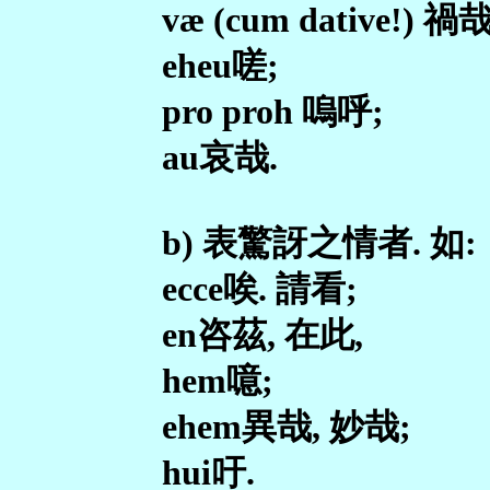
væ (cum dative!) 禍哉
eheu嗟;
pro proh 嗚呼;
au哀哉.
b) 表驚訝之情者. 如:
ecce唉. 請看;
en咨茲, 在此,
hem噫;
ehem異哉, 妙哉;
hui吁.