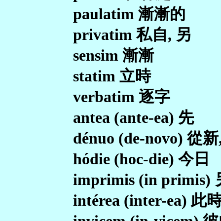
paulatim 漸漸的
privatim 私自, 另
sensim 漸漸
statim 立時
verbatim 逐字
antea (ante-ea) 先
dénuo (de-novo) 從
hódie (hoc-die) 今日
imprimis (in primis
intérea (inter-ea) 