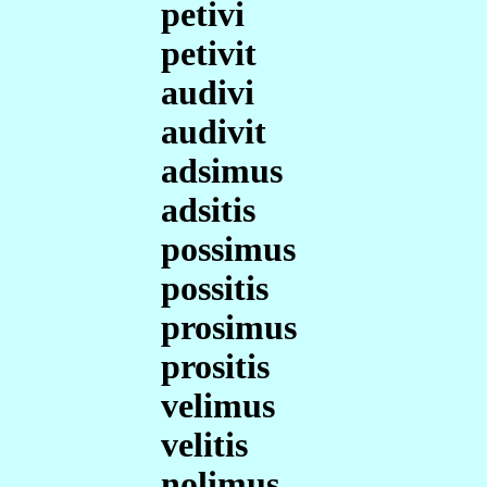
petivi
petivit
audivi
audivit
adsimus
adsitis
possimus
possitis
prosimus
prositis
velimus
velitis
nolimus