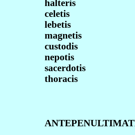
halteris
celetis
lebetis
magnetis
custodis
nepotis
sacerdotis
thoracis
ANTEPENULTIM