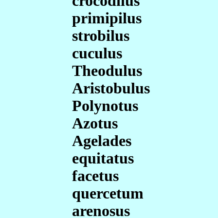
crocodilus
primipilus
strobilus
cuculus
Theodulus
Aristobulus
Polynotus
Azotus
Agelades
equitatus
facetus
quercetum
arenosus