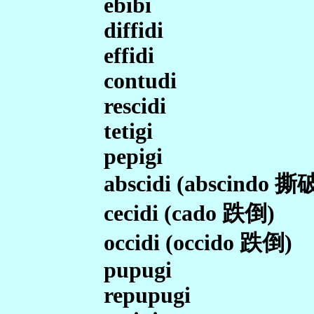
ebibi
diffidi
effidi
contudi
rescidi
tetigi
pepigi
abscidi (abscindo 撕
cecidi (cado 跌倒)
occidi (occido 跌倒)
pupugi
repupugi