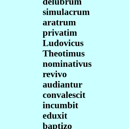
delubrum
simulacrum
aratrum
privatim
Ludovicus
Theotimus
nominativus
revivo
audiantur
convalescit
incumbit
eduxit
baptizo