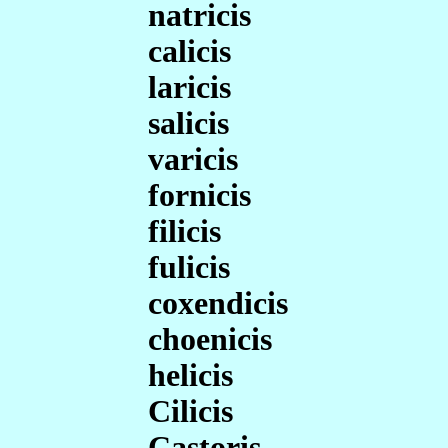
natricis
calicis
laricis
salicis
varicis
fornicis
filicis
fulicis
coxendicis
choenicis
helicis
Cilicis
Castoris