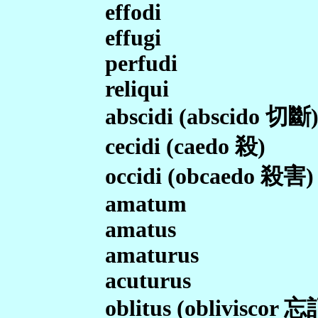
effodi
effugi
perfudi
reliqui
abscidi (abscido 切斷
cecidi (caedo 殺)
occidi (obcaedo 殺害)
amatum
amatus
amaturus
acuturus
oblitus (obliviscor 忘