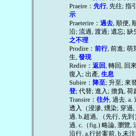
Praeire：
先行
, 先往; 指
示
Praeterire：
過去
, 順便, 
沿; 流過, 渡過; 遺忘; 
之不理
Prodire：
前行
, 前進; 萌
生,
發現
Redire：
返回
, 轉回, 回來
復入; 出產,
生息
Subire：
降至
; 升至; 來
登
; 代替; 進入; 擔負, 荷
Transire：
往外
, 過去. a.
透入（浸滲, 燻染; 穿過,
過. b.超過, （先行, 先到）
過. c.（fig.) 略論, 瀏
沿行. a.行於案前. b.未注意