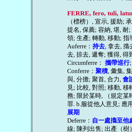
FERRE, fero, tuli, lat
（標榜）, 宣示, 援助; 承
提名, 保薦; 容納, 堪, 耐;
領; 生產; 轉動, 移動; 指
Auferre：
持去
, 拿去, 㩦
去, 掠去, 遞奪; 獲得, 得
Circumferre：
攜帶巡行
Conferre：
聚積
, 彙集,
與, 分擔; 聚首, 合力,
會
見; 比較, 對照; 移動, 移轉
務; 限於某時, （規定某
罪. b.服從他人意見; 應用,
展期
Deferre：
自一處㩦至他
線; 陳列出售; 出產（樹）;