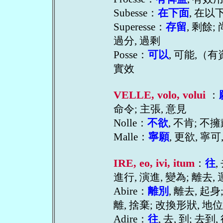
Subesse：
在下面
, 在以
Superesse：
存留
, 剩餘;
過分, 過剩
Posse：
可以
, 可能,（有
實效
VELLE, volo, volui
：
命令; 主張, 意見
Nolle：
不欲
, 不肯; 不
Malle：
寧願
, 更欲, 寧可
IRE, eo, ivi, itum
：
往
,
進行, 演進, 變為; 離去, 
Abire：
離別
, 離去, 起身
離, 捨棄; 改換形狀, 地位
Adire：
往
, 去, 到; 去到