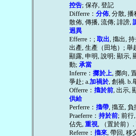
控告
; 保存, 登記
Differre：
分佈
, 分散,
散佈, 傳播, 流傳; 誹謗,
迥異
Efferre：;
取出
, 㩦出, 
出產, 生產（田地）; 舉起,
顯露, 申明, 說明; 顯示, 
動;
承當
Inferre：
擲於上
, 擲向, 
爭赴; a.
加禍於
, 創禍. b
Offerre：
㩦於前
, 出示,
供給
Perferre：
㩦帶
, 㩦至, 
Praeferre：
持於前
; 前行
佔先,
重視
, （置於前）.
Referre：
㩦來
, 帶回, 移