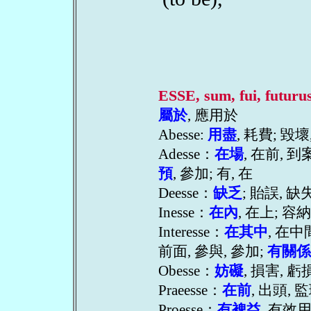
(to
ESSE, sum, fui, futuru
屬於
, 應用於
Abesse:
用盡
, 耗費; 毀壞
Adesse：
在場
, 在前, 到
預
, 參加; 有, 在
Deesse：
缺乏
; 貽誤, 缺
Inesse：
在內
, 在上; 容
Interesse：
在其中
, 在中
前面, 參與, 參加;
有關係
Obesse：
妨礙
, 損害, 虧
Praeesse：
在前
, 出頭, 
Proesse：
有裨益
, 有效