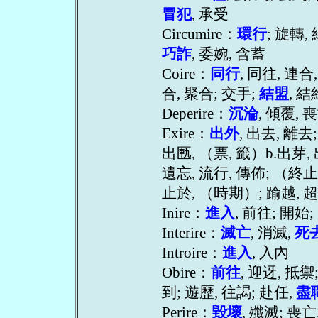
冒犯
, 承受
Circumire：
環行
; 旋轉,
巧詐
, 委婉, 含蓄
Coire：
同行
, 同往, 連合
合, 聚合; 交手;
結盟
, 結
Deperire：
沉淪
, 傾覆, 
Exire：
出外
, 出去, 離去
出匭, （票, 籤）b.出芽,
遺忘, 流行, 傳佈; （終止
止於, （時期）; 踰越, 超
Inire：
進入
, 前往; 開始;
Interire：
滅亡
, 消滅,
死
Introire：
進入
, 入內
Obire：
前往
, 迎迓, 抵禦
到; 遊歷, 往謁; 赴任,
盡
Perire：
毀壞
, 殲滅; 喪亡