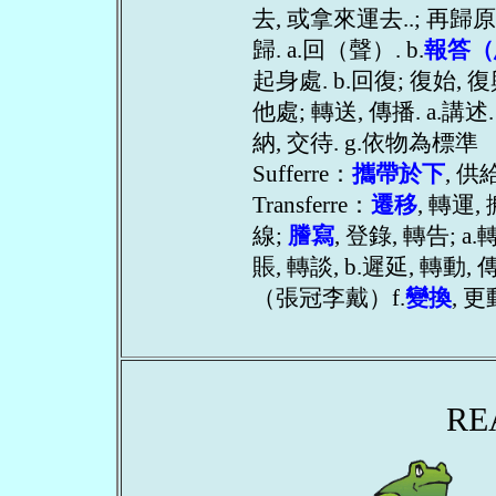
去, 或拿來運去..; 再歸原處
歸. a.回（聲）. b.
報答（
起身處. b.回復; 復始, 復
他處; 轉送, 傳播. a.講述. 
納, 交待. g.依物為標準
Sufferre：
攜帶於下
, 供
Transferre：
遷移
, 轉運
線;
謄寫
, 登錄, 轉告; 
賬, 轉談, b.遲延, 轉動, 傳
（張冠李戴）f.
變換
, 更
RE