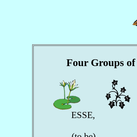
Four Groups of 
ESSE, V
F
(to be), (to