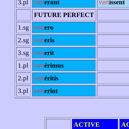
3.pl
vert
erant
vert
íssent
FUTURE PERFECT
1.sg
vert
ero
2.sg
vert
eris
3.sg
vert
erit
1.pl
vert
érimus
2.pl
vert
éritis
3.pl
vert
erint
ACTIVE
A