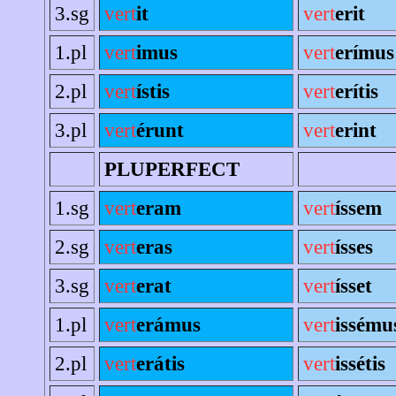
3.sg
vert
it
vert
erit
1.pl
vert
imus
vert
erímus
2.pl
vert
ístis
vert
erítis
3.pl
vert
érunt
vert
erint
PLUPERFECT
1.sg
vert
eram
vert
íssem
2.sg
vert
eras
vert
ísses
3.sg
vert
erat
vert
ísset
1.pl
vert
erámus
vert
issému
2.pl
vert
erátis
vert
issétis