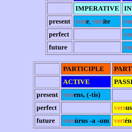
IMPERATIVE
IN
present
vert
e
,
vert
ite
ver
perfect
ver
future
ve
PARTICIPLE
PART
ACTIVE
PASS
present
vert
ens, (-tis)
perfect
vers
us
future
vers
úrus -a -um
vert
én