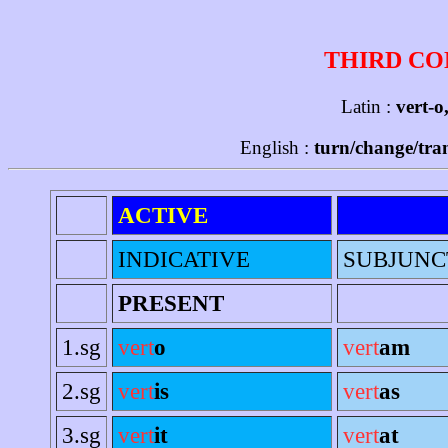
THIRD CO
Latin :
vert-o
English :
turn/change/tran
ACTIVE
INDICATIVE
SUBJUNC
PRESENT
1.sg
vert
o
vert
am
2.sg
vert
is
vert
as
3.sg
vert
it
vert
at