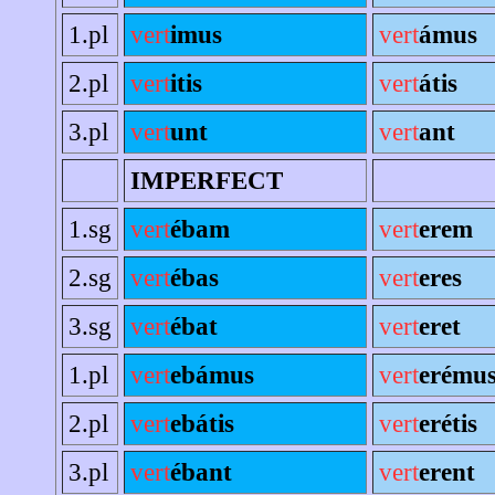
1.pl
vert
imus
vert
ámus
2.pl
vert
itis
vert
átis
3.pl
vert
unt
vert
ant
IMPERFECT
1.sg
vert
ébam
vert
erem
2.sg
vert
ébas
vert
eres
3.sg
vert
ébat
vert
eret
1.pl
vert
ebámus
vert
erému
2.pl
vert
ebátis
vert
erétis
3.pl
vert
ébant
vert
erent