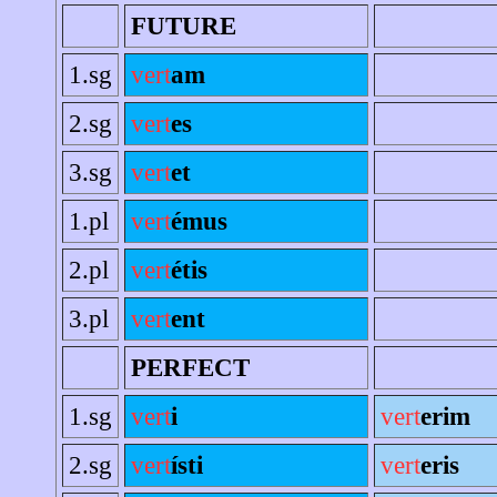
FUTURE
1.sg
vert
am
2.sg
vert
es
3.sg
vert
et
1.pl
vert
émus
2.pl
vert
étis
3.pl
vert
ent
PERFECT
1.sg
vert
i
vert
erim
2.sg
vert
ísti
vert
eris