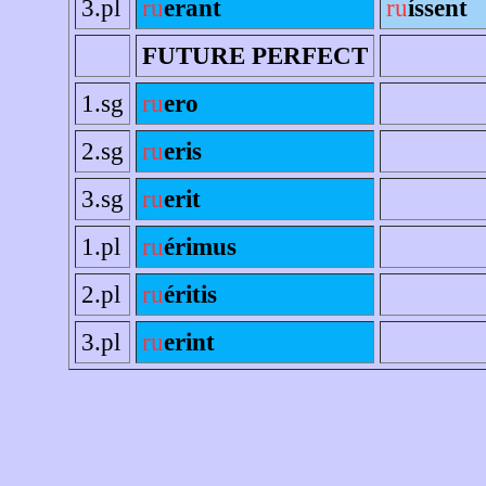
3.pl
ru
erant
ru
íssent
FUTURE PERFECT
1.sg
ru
ero
2.sg
ru
eris
3.sg
ru
erit
1.pl
ru
érimus
2.pl
ru
éritis
3.pl
ru
erint