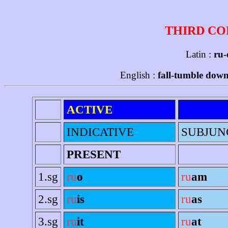
THIRD CO
Latin :
ru-
English :
fall-tumble down
ACTIVE
INDICATIVE
SUBJUN
PRESENT
1.sg
ru
o
ru
am
2.sg
ru
is
ru
as
3.sg
ru
it
ru
at