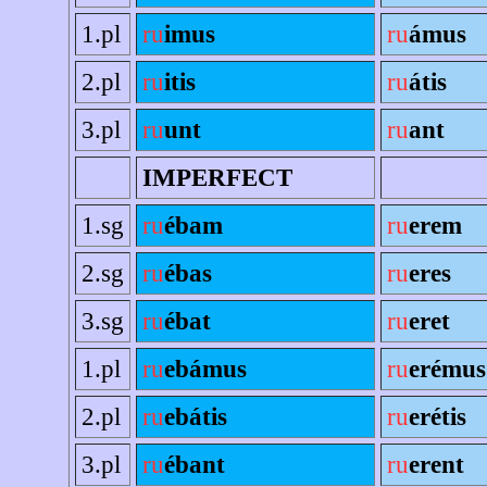
1.pl
ru
imus
ru
ámus
2.pl
ru
itis
ru
átis
3.pl
ru
unt
ru
ant
IMPERFECT
1.sg
ru
ébam
ru
erem
2.sg
ru
ébas
ru
eres
3.sg
ru
ébat
ru
eret
1.pl
ru
ebámus
ru
erémus
2.pl
ru
ebátis
ru
erétis
3.pl
ru
ébant
ru
erent