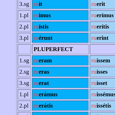
3.sg
ru
it
ru
erit
1.pl
ru
imus
ru
erímus
2.pl
ru
ístis
ru
erítis
3.pl
ru
érunt
ru
erint
PLUPERFECT
1.sg
ru
eram
ru
íssem
2.sg
ru
eras
ru
ísses
3.sg
ru
erat
ru
ísset
1.pl
ru
erámus
ru
issému
2.pl
ru
erátis
ru
issétis