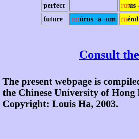
perfect
rut
us 
future
rut
úrus -a -um
ru
énd
Consult the
The present webpage is compiled
the Chinese University of Hon
Copyright: Louis Ha, 2003.