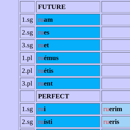
FUTURE
1.sg
ru
am
2.sg
ru
es
3.sg
ru
et
1.pl
ru
émus
2.pl
ru
étis
3.pl
ru
ent
PERFECT
1.sg
ru
i
ru
erim
2.sg
ru
ísti
ru
eris