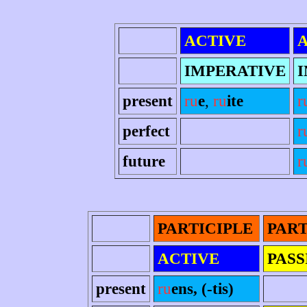
ACTIVE
IMPERATIVE
I
present
ru
e
,
ru
ite
r
perfect
r
future
r
PARTICIPLE
PART
ACTIVE
PASS
present
ru
ens, (-tis)