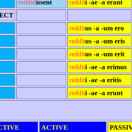
reddid
íssent
reddit
i -ae -a erant
ECT
reddit
us -a -um ero
reddit
us -a -um eris
reddit
us -a -um erit
reddit
i -ae -a erimus
reddit
i -ae -a eritis
reddit
i -ae -a erunt
CTIVE
ACTIVE
PASSI