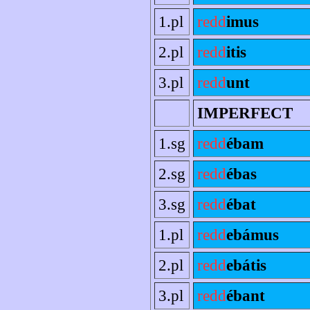
1.pl
redd
imus
2.pl
redd
itis
3.pl
redd
unt
IMPERFECT
1.sg
redd
ébam
2.sg
redd
ébas
3.sg
redd
ébat
1.pl
redd
ebámus
2.pl
redd
ebátis
3.pl
redd
ébant