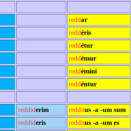
redd
ar
redd
éris
redd
étur
redd
émur
redd
émini
redd
éntur
reddid
erim
reddit
us -a -um sum
reddid
eris
reddit
us -a -um es