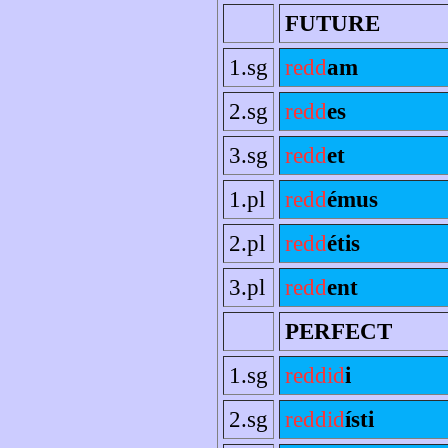
FUTURE
1.sg
redd
am
2.sg
redd
es
3.sg
redd
et
1.pl
redd
émus
2.pl
redd
étis
3.pl
redd
ent
PERFECT
1.sg
reddid
i
2.sg
reddid
ísti