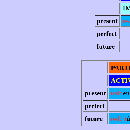
I
present
re
perfect
future
PART
ACTI
present
redd
en
perfect
future
reddit
ú