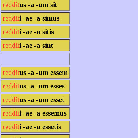
reddit
us -a -um sit
reddit
i -ae -a simus
reddit
i -ae -a sitis
reddit
i -ae -a sint
reddit
us -a -um essem
reddit
us -a -um esses
reddit
us -a -um esset
reddit
i -ae -a essemus
reddit
i -ae -a essetis