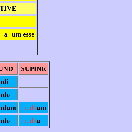
ITIVE
 -a -um esse
UND
SUPINE
ndi
ndo
ndum
reddit
um
ndo
reddit
u