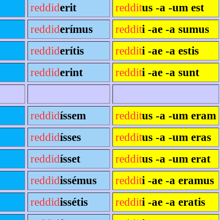
reddid
erit
reddit
us -a -um est
reddid
erímus
reddit
i -ae -a sumus
reddid
erítis
reddit
i -ae -a estis
reddid
erint
reddit
i -ae -a sunt
reddid
íssem
reddit
us -a -um eram
reddid
ísses
reddit
us -a -um eras
reddid
ísset
reddit
us -a -um erat
reddid
issémus
reddit
i -ae -a eramus
reddid
issétis
reddit
i -ae -a eratis