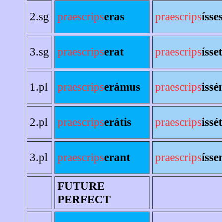
2.sg
praescrips
eras
praescrips
ísse
3.sg
praescrips
erat
praescrips
ísse
1.pl
praescrips
erámus
praescrips
iss
2.pl
praescrips
erátis
praescrips
issét
3.pl
praescrips
erant
praescrips
ísse
FUTURE
PERFECT