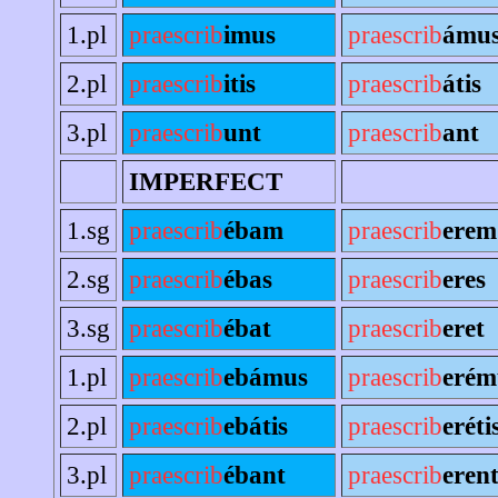
1.pl
praescrib
imus
praescrib
ámu
2.pl
praescrib
itis
praescrib
átis
3.pl
praescrib
unt
praescrib
ant
IMPERFECT
1.sg
praescrib
ébam
praescrib
erem
2.sg
praescrib
ébas
praescrib
eres
3.sg
praescrib
ébat
praescrib
eret
1.pl
praescrib
ebámus
praescrib
erém
2.pl
praescrib
ebátis
praescrib
eréti
3.pl
praescrib
ébant
praescrib
eren