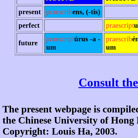
present
praescrib
ens, (-tis)
perfect
praescript
u
praescript
úrus -a -
praescrib
é
future
um
um
Consult the
The present webpage is compiled
the Chinese University of Hon
Copyright: Louis Ha, 2003.