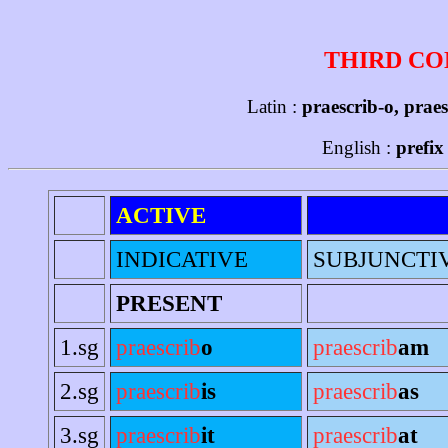
THIRD CO
Latin :
praescrib-o, praes
English :
prefix
ACTIVE
INDICATIVE
SUBJUNCTI
PRESENT
1.sg
praescrib
o
praescrib
am
2.sg
praescrib
is
praescrib
as
3.sg
praescrib
it
praescrib
at