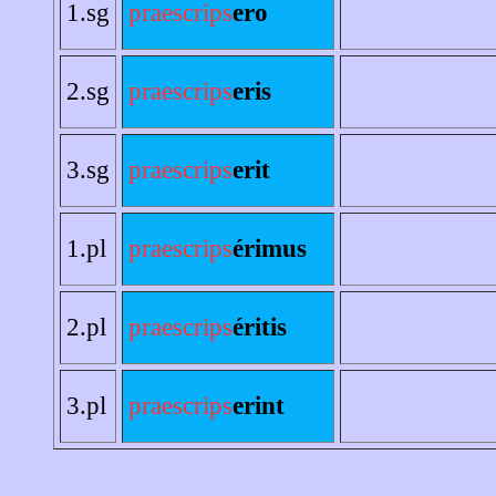
1.sg
praescrips
ero
2.sg
praescrips
eris
3.sg
praescrips
erit
1.pl
praescrips
érimus
2.pl
praescrips
éritis
3.pl
praescrips
erint