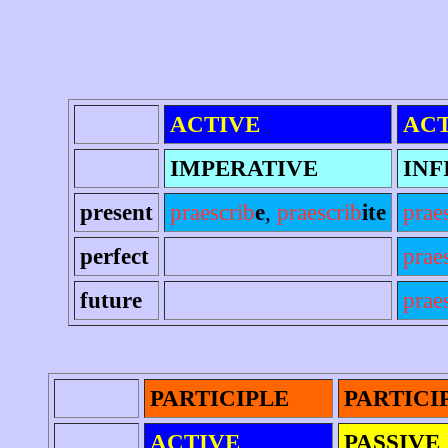
ACTIVE
ACT
IMPERATIVE
INF
present
praescrib
e
,
praescrib
ite
prae
perfect
prae
future
praes
PARTICIPLE
PARTICI
ACTIVE
PASSIVE