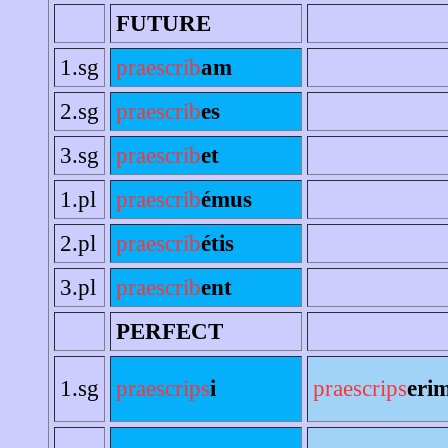
FUTURE
1.sg
praescrib
am
2.sg
praescrib
es
3.sg
praescrib
et
1.pl
praescrib
émus
2.pl
praescrib
étis
3.pl
praescrib
ent
PERFECT
1.sg
praescrips
i
praescrips
eri