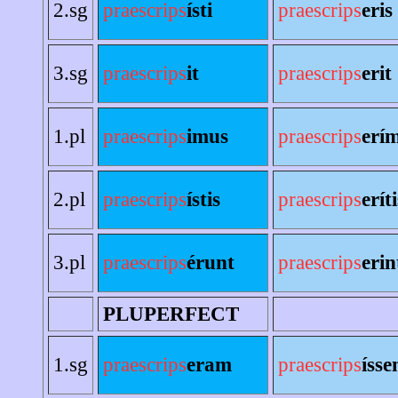
2.sg
praescrips
ísti
praescrips
eris
3.sg
praescrips
it
praescrips
erit
1.pl
praescrips
imus
praescrips
erí
2.pl
praescrips
ístis
praescrips
eríti
3.pl
praescrips
érunt
praescrips
erin
PLUPERFECT
1.sg
praescrips
eram
praescrips
íss