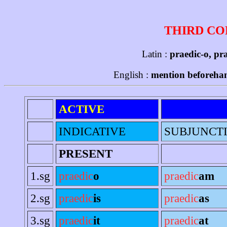
THIRD CO
Latin :
praedic-o, pr
English :
mention beforeha
ACTIVE
INDICATIVE
SUBJUNCT
PRESENT
1.sg
praedic
o
praedic
am
2.sg
praedic
is
praedic
as
3.sg
praedic
it
praedic
at