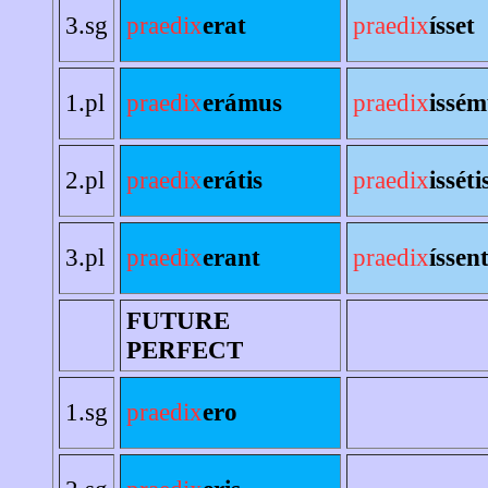
3.sg
praedix
erat
praedix
ísset
1.pl
praedix
erámus
praedix
issém
2.pl
praedix
erátis
praedix
isséti
3.pl
praedix
erant
praedix
íssen
FUTURE
PERFECT
1.sg
praedix
ero