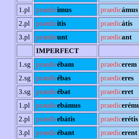
1.pl
praedic
imus
praedic
ámus
2.pl
praedic
itis
praedic
átis
3.pl
praedic
unt
praedic
ant
IMPERFECT
1.sg
praedic
ébam
praedic
erem
2.sg
praedic
ébas
praedic
eres
3.sg
praedic
ébat
praedic
eret
1.pl
praedic
ebámus
praedic
erém
2.pl
praedic
ebátis
praedic
erétis
3.pl
praedic
ébant
praedic
erent