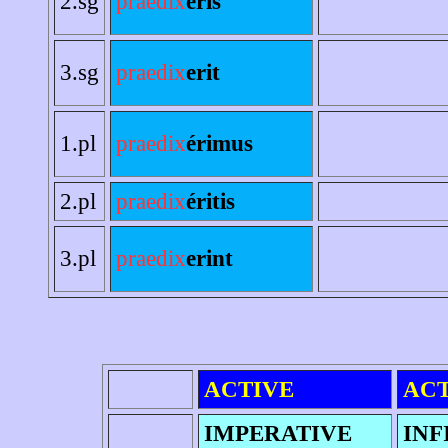
2.sg
praedix
eris
3.sg
praedix
erit
1.pl
praedix
érimus
2.pl
praedix
éritis
3.pl
praedix
erint
ACTIVE
ACT
IMPERATIVE
INF