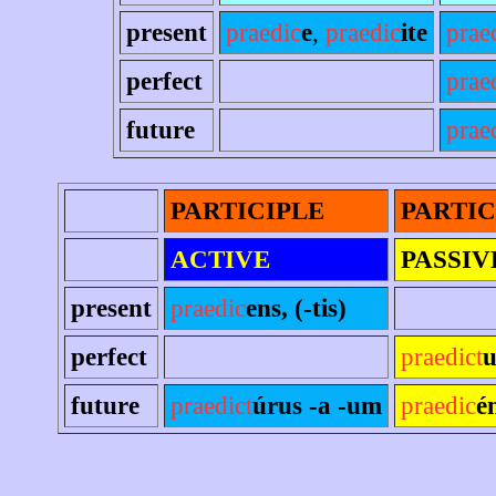
present
praedic
e
,
praedic
ite
prae
perfect
prae
future
prae
PARTICIPLE
PARTIC
ACTIVE
PASSIV
present
praedic
ens, (-tis)
perfect
praedict
u
future
praedict
úrus -a -um
praedic
é