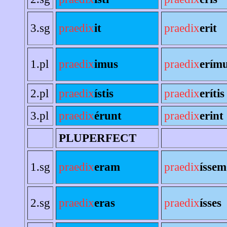
3.sg
praedix
it
praedix
erit
1.pl
praedix
imus
praedix
erím
2.pl
praedix
ístis
praedix
erítis
3.pl
praedix
érunt
praedix
erint
PLUPERFECT
1.sg
praedix
eram
praedix
íssem
2.sg
praedix
eras
praedix
ísses