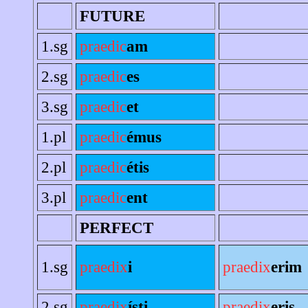
FUTURE
1.sg
praedic
am
2.sg
praedic
es
3.sg
praedic
et
1.pl
praedic
émus
2.pl
praedic
étis
3.pl
praedic
ent
PERFECT
1.sg
praedix
i
praedix
erim
2.sg
praedix
ísti
praedix
eris