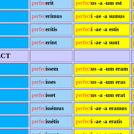
perfec
erit
perfect
us -a -um est
perfec
erímus
perfect
i -ae -a sumus
perfec
erítis
perfect
i -ae -a estis
perfec
erint
perfect
i -ae -a sunt
ECT
perfec
íssem
perfect
us -a -um eram
perfec
ísses
perfect
us -a -um eras
perfec
ísset
perfect
us -a -um erat
perfec
issémus
perfect
i -ae -a eramus
perfec
issétis
perfect
i -ae -a eratis