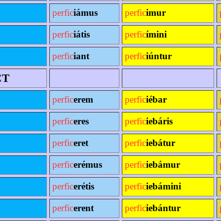
perfic
iámus
perfic
imur
perfic
iátis
perfic
ímini
perfic
iant
perfic
iúntur
CT
perfic
erem
perfic
iébar
perfic
eres
perfic
iebáris
perfic
eret
perfic
iebátur
perfic
erémus
perfic
iebámur
perfic
erétis
perfic
iebámini
perfic
erent
perfic
iebántur