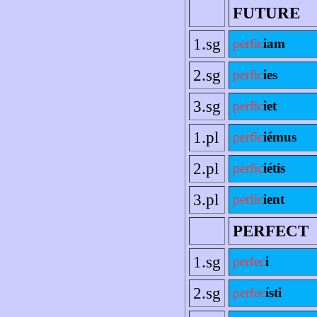
FUTURE
1.sg
perfic
iam
2.sg
perfic
ies
3.sg
perfic
iet
1.pl
perfic
iémus
2.pl
perfic
iétis
3.pl
perfic
ient
PERFECT
1.sg
perfec
i
2.sg
perfec
ísti