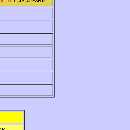
perfect
i -ae -a essent
VE