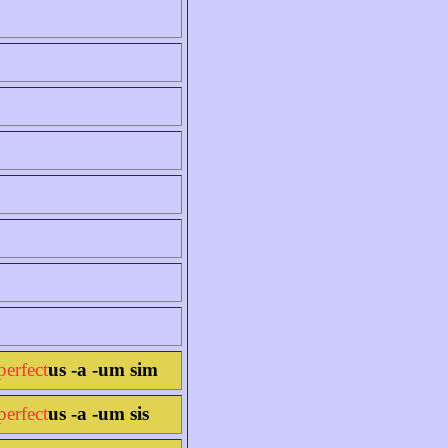
perfect
us -a -um sim
perfect
us -a -um sis