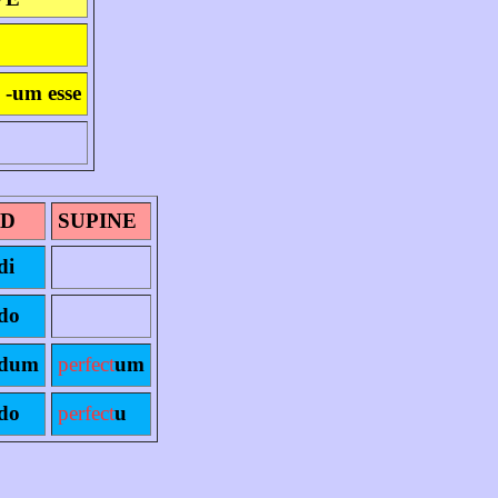
a -um esse
D
SUPINE
di
do
ndum
perfect
um
do
perfect
u