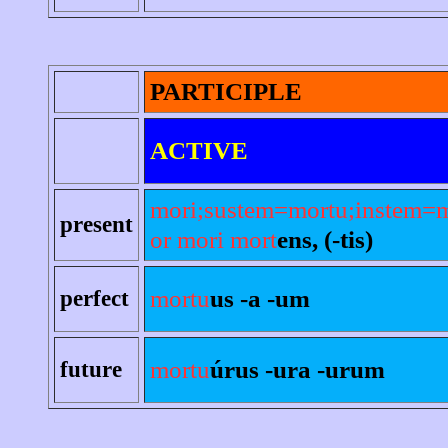
PARTICIPLE
ACTIVE
mori;sustem=mortu;instem=m
present
or mori mort
ens, (-tis)
mortu
us -a -um
perfect
mortu
úrus -ura -urum
future