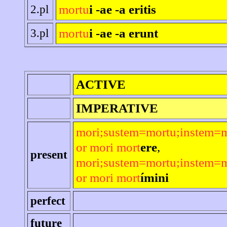
mortu
i -ae -a eritis
2.pl
mortu
i -ae -a erunt
3.pl
ACTIVE
IMPERATIVE
mori;sustem=mortu;instem=m
or mori mort
ere
,
present
mori;sustem=mortu;instem=m
or mori mort
ímini
perfect
future