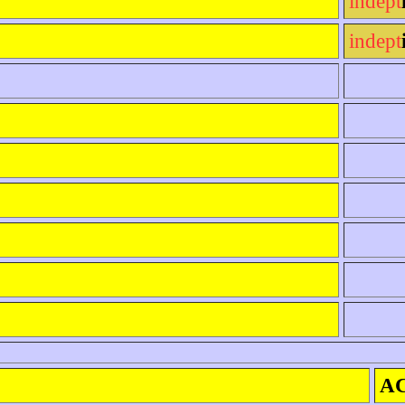
indept
indept
A