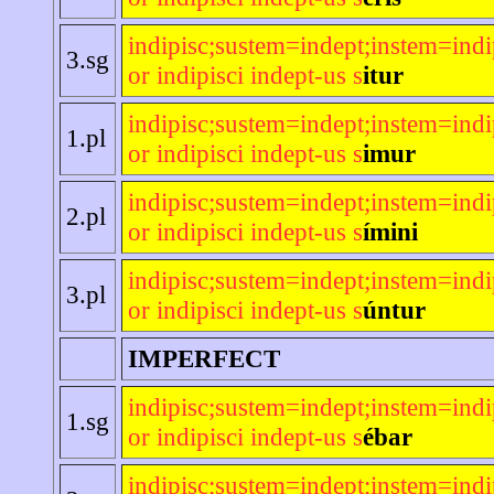
indipisc;sustem=indept;instem=indip
3.sg
or indipisci indept-us s
itur
indipisc;sustem=indept;instem=indip
1.pl
or indipisci indept-us s
imur
indipisc;sustem=indept;instem=indip
2.pl
or indipisci indept-us s
ímini
indipisc;sustem=indept;instem=indip
3.pl
or indipisci indept-us s
úntur
IMPERFECT
indipisc;sustem=indept;instem=indip
1.sg
or indipisci indept-us s
ébar
indipisc;sustem=indept;instem=indip