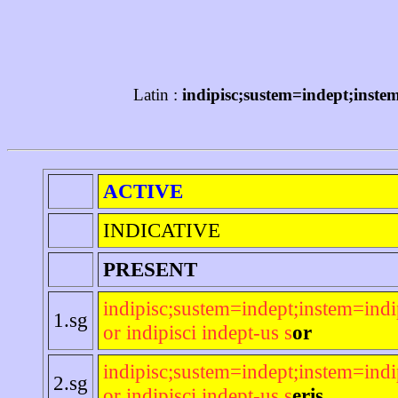
Latin :
indipisc;sustem=indept;instem=
ACTIVE
INDICATIVE
PRESENT
indipisc;sustem=indept;instem=indip
1.sg
or indipisci indept-us s
or
indipisc;sustem=indept;instem=indip
2.sg
or indipisci indept-us s
eris