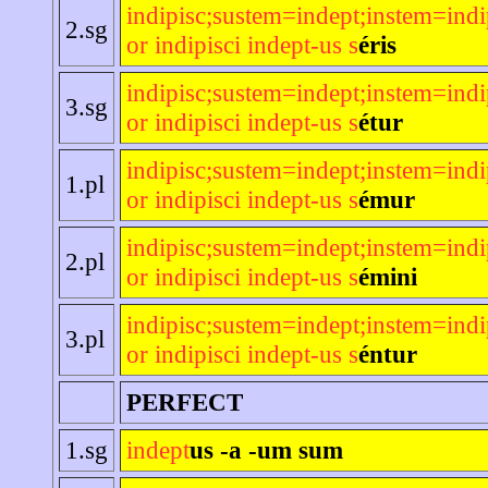
indipisc;sustem=indept;instem=indip
2.sg
or indipisci indept-us s
éris
indipisc;sustem=indept;instem=indip
3.sg
or indipisci indept-us s
étur
indipisc;sustem=indept;instem=indip
1.pl
or indipisci indept-us s
émur
indipisc;sustem=indept;instem=indip
2.pl
or indipisci indept-us s
émini
indipisc;sustem=indept;instem=indip
3.pl
or indipisci indept-us s
éntur
PERFECT
1.sg
indept
us -a -um sum