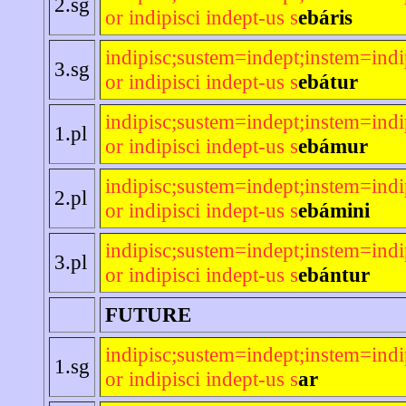
2.sg
or indipisci indept-us s
ebáris
indipisc;sustem=indept;instem=indip
3.sg
or indipisci indept-us s
ebátur
indipisc;sustem=indept;instem=indip
1.pl
or indipisci indept-us s
ebámur
indipisc;sustem=indept;instem=indip
2.pl
or indipisci indept-us s
ebámini
indipisc;sustem=indept;instem=indip
3.pl
or indipisci indept-us s
ebántur
FUTURE
indipisc;sustem=indept;instem=indip
1.sg
or indipisci indept-us s
ar