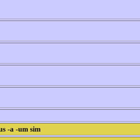
us -a -um sim