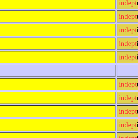
indept
indept
indept
indept
indept
indept
indept
indept
indept