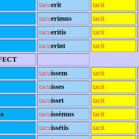
tacu
erit
tacit
tacu
erímus
tacit
tacu
erítis
tacit
tacu
erint
tacit
FECT
tacu
íssem
tacit
tacu
ísses
tacit
tacu
ísset
tacit
s
tacu
issémus
tacit
tacu
issétis
tacit