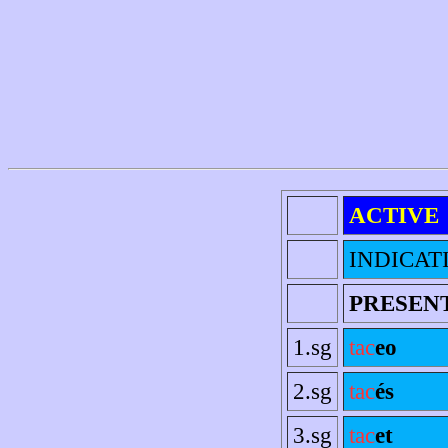
ACTIVE
INDICAT
PRESEN
1.sg
tac
eo
2.sg
tac
és
3.sg
tac
et