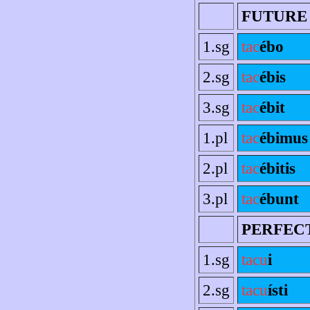
FUTURE
1.sg
tac
ébo
2.sg
tac
ébis
3.sg
tac
ébit
1.pl
tac
ébimus
2.pl
tac
ébitis
3.pl
tac
ébunt
PERFEC
1.sg
tacu
i
2.sg
tacu
ísti