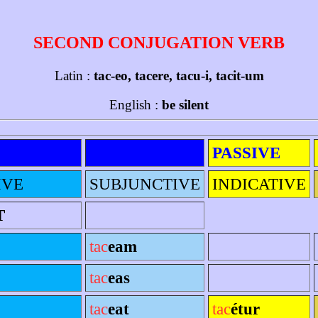
SECOND CONJUGATION VERB
Latin :
tac-eo, tacere, tacu-i, tacit-um
English :
be silent
PASSIVE
IVE
SUBJUNCTIVE
INDICATIVE
T
tac
eam
tac
eas
tac
eat
tac
étur