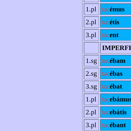
1.pl
tac
émus
2.pl
tac
étis
3.pl
tac
ent
IMPERF
1.sg
tac
ébam
2.sg
tac
ébas
3.sg
tac
ébat
1.pl
tac
ebámu
2.pl
tac
ebátis
3.pl
tac
ébant