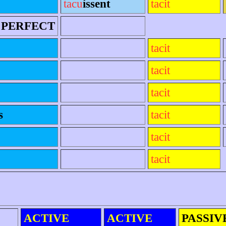
tacu
íssent
tacit
 PERFECT
tacit
tacit
tacit
s
tacit
tacit
tacit
ACTIVE
ACTIVE
PASSIV