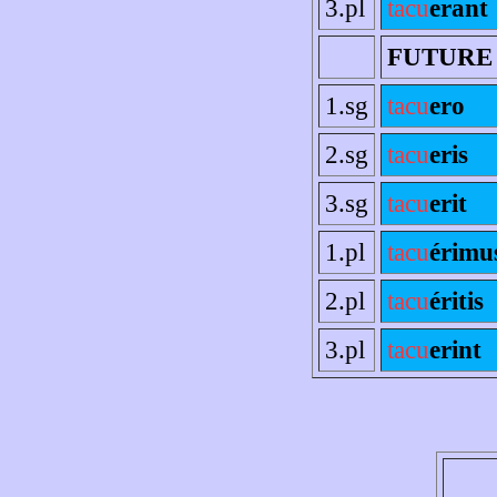
3.pl
tacu
erant
FUTURE
1.sg
tacu
ero
2.sg
tacu
eris
3.sg
tacu
erit
1.pl
tacu
érimu
2.pl
tacu
éritis
3.pl
tacu
erint