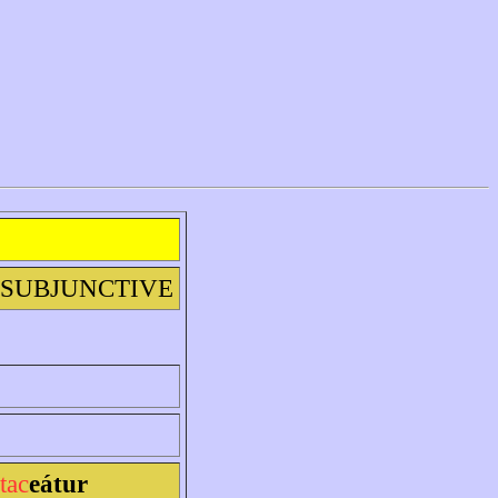
SUBJUNCTIVE
tac
eátur