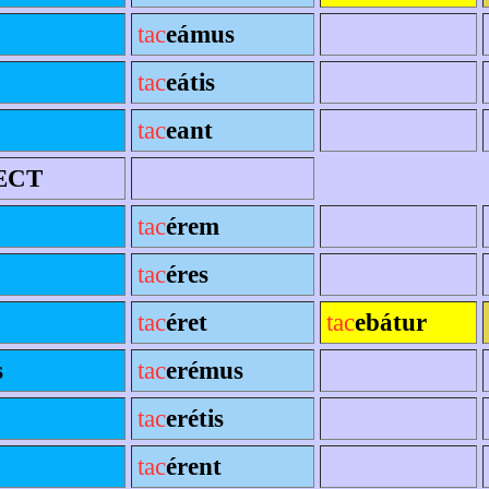
tac
eámus
tac
eátis
tac
eant
ECT
tac
érem
tac
éres
tac
éret
tac
ebátur
s
tac
erémus
tac
erétis
tac
érent