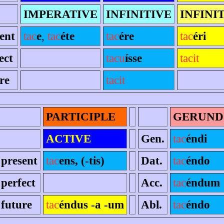
IMPERATIVE
INFINITIVE
INFINI
ent
tac
e
,
tac
éte
tac
ére
tac
éri
ect
tacu
ísse
tacit
re
tacit
PARTICIPLE
GERUND
ACTIVE
Gen.
tac
éndi
present
tac
ens, (-tis)
Dat.
tac
éndo
perfect
Acc.
tac
éndum
future
tac
éndus -a -um
Abl.
tac
éndo