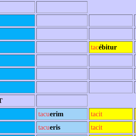
tac
ébitur
T
tacu
erim
tacit
tacu
eris
tacit