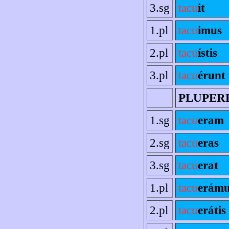
3.sg
tacu
it
1.pl
tacu
imus
2.pl
tacu
ístis
3.pl
tacu
érunt
PLUPER
1.sg
tacu
eram
2.sg
tacu
eras
3.sg
tacu
erat
1.pl
tacu
erámu
2.pl
tacu
erátis