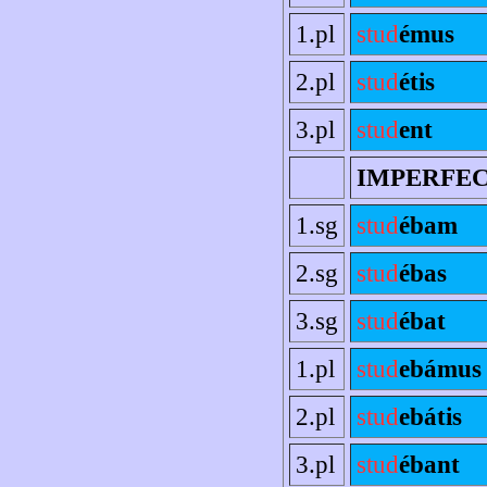
1.pl
stud
émus
2.pl
stud
étis
3.pl
stud
ent
IMPERFE
1.sg
stud
ébam
2.sg
stud
ébas
3.sg
stud
ébat
1.pl
stud
ebámus
2.pl
stud
ebátis
3.pl
stud
ébant