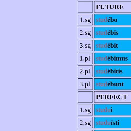
FUTURE
1.sg
stud
ébo
2.sg
stud
ébis
3.sg
stud
ébit
1.pl
stud
ébimus
2.pl
stud
ébitis
3.pl
stud
ébunt
PERFECT
1.sg
studu
i
2.sg
studu
ísti