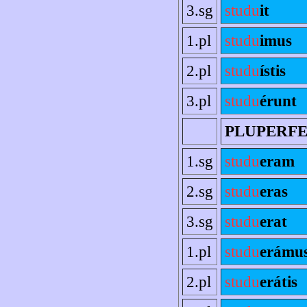
3.sg
studu
it
1.pl
studu
imus
2.pl
studu
ístis
3.pl
studu
érunt
PLUPERF
1.sg
studu
eram
2.sg
studu
eras
3.sg
studu
erat
1.pl
studu
erámu
2.pl
studu
erátis