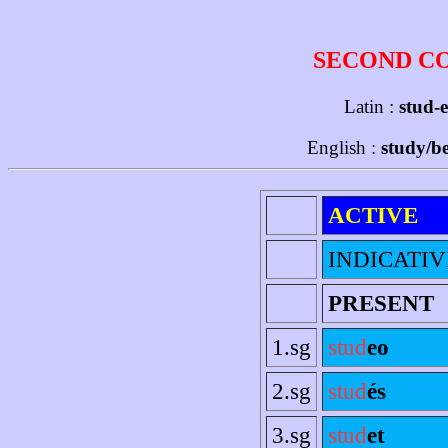
SECOND C
Latin :
stud-e
English :
study/be
ACTIVE
INDICATIV
PRESENT
1.sg
stud
eo
2.sg
stud
és
3.sg
stud
et