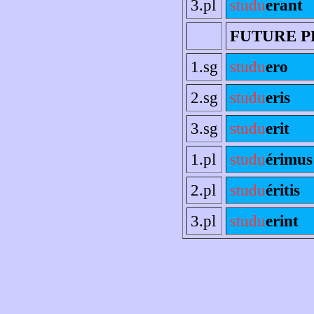
3.pl
studu
erant
FUTURE P
1.sg
studu
ero
2.sg
studu
eris
3.sg
studu
erit
1.pl
studu
érimus
2.pl
studu
éritis
3.pl
studu
erint