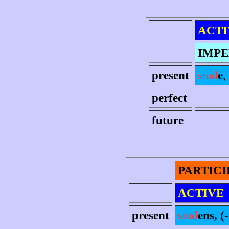
ACTI
IMPE
present
stud
e
,
perfect
future
PARTICI
ACTIVE
present
stud
ens, (-