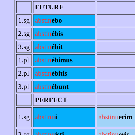
FUTURE
1.sg
abstin
ébo
2.sg
abstin
ébis
3.sg
abstin
ébit
1.pl
abstin
ébimus
2.pl
abstin
ébitis
3.pl
abstin
ébunt
PERFECT
1.sg
abstinu
i
abstinu
erim
2.sg
abstinu
ísti
abstinu
eris