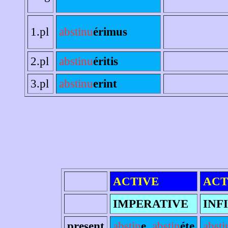
1.pl
abstinu
érimus
2.pl
abstinu
éritis
3.pl
abstinu
erint
ACTIVE
ACT
IMPERATIVE
INF
present
abstin
e
,
abstin
éte
absti