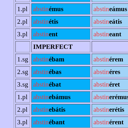
1.pl
abstin
émus
abstin
eámus
2.pl
abstin
étis
abstin
eátis
3.pl
abstin
ent
abstin
eant
IMPERFECT
1.sg
abstin
ébam
abstin
érem
2.sg
abstin
ébas
abstin
éres
3.sg
abstin
ébat
abstin
éret
1.pl
abstin
ebámus
abstin
erému
2.pl
abstin
ebátis
abstin
erétis
3.pl
abstin
ébant
abstin
érent