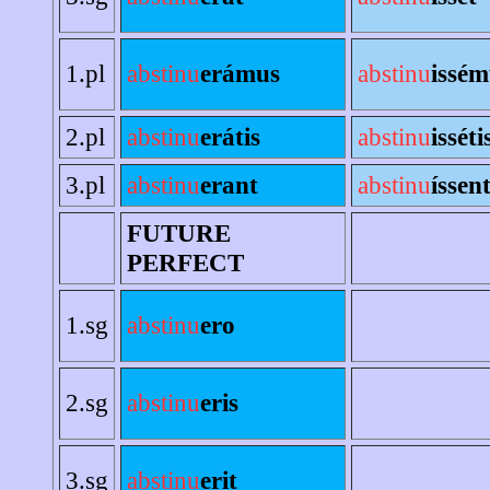
1.pl
abstinu
erámus
abstinu
issém
2.pl
abstinu
erátis
abstinu
isséti
3.pl
abstinu
erant
abstinu
íssen
FUTURE
PERFECT
1.sg
abstinu
ero
2.sg
abstinu
eris
3.sg
abstinu
erit