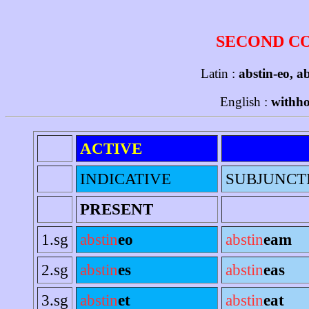
SECOND C
Latin :
abstin-eo, ab
English :
withho
ACTIVE
INDICATIVE
SUBJUNCT
PRESENT
1.sg
abstin
eo
abstin
eam
2.sg
abstin
es
abstin
eas
3.sg
abstin
et
abstin
eat