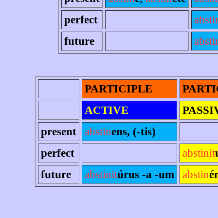
perfect
absti
future
absti
PARTICIPLE
PARTI
ACTIVE
PASSI
present
abstin
ens, (-tis)
perfect
abstinit
future
abstinit
úrus -a -um
abstin
é