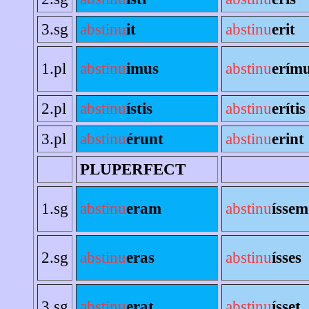
3.sg
abstinu
it
abstinu
erit
1.pl
abstinu
imus
abstinu
erím
2.pl
abstinu
ístis
abstinu
erítis
3.pl
abstinu
érunt
abstinu
erint
PLUPERFECT
1.sg
abstinu
eram
abstinu
íssem
2.sg
abstinu
eras
abstinu
ísses
3.sg
abstinu
erat
abstinu
ísset