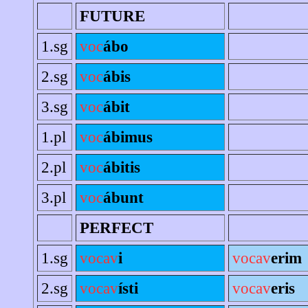
FUTURE
1.sg
voc
ábo
2.sg
voc
ábis
3.sg
voc
ábit
1.pl
voc
ábimus
2.pl
voc
ábitis
3.pl
voc
ábunt
PERFECT
1.sg
vocav
i
vocav
erim
2.sg
vocav
ísti
vocav
eris