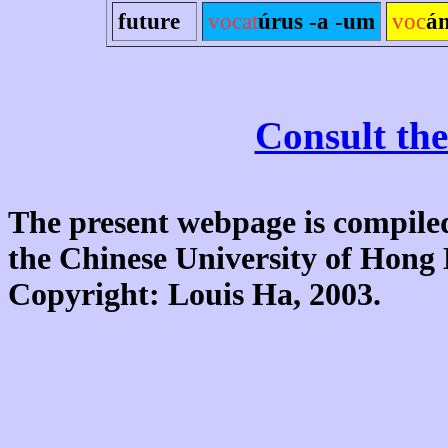
future
vocat
úrus -a -um
voc
án
Consult the
The present webpage is compiled
the Chinese University of Hon
Copyright: Louis Ha, 2003.