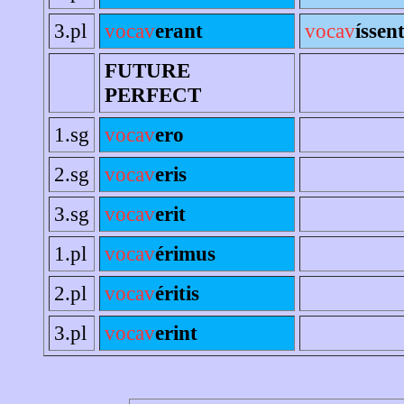
3.pl
vocav
erant
vocav
íssen
FUTURE
PERFECT
1.sg
vocav
ero
2.sg
vocav
eris
3.sg
vocav
erit
1.pl
vocav
érimus
2.pl
vocav
éritis
3.pl
vocav
erint