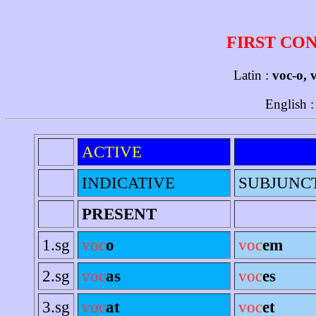
FIRST CO
Latin :
voc-o, 
English 
ACTIVE
INDICATIVE
SUBJUNC
PRESENT
1.sg
voc
o
voc
em
2.sg
voc
as
voc
es
3.sg
voc
at
voc
et