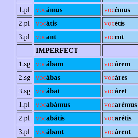
1.pl
voc
ámus
voc
émus
2.pl
voc
átis
voc
étis
3.pl
voc
ant
voc
ent
IMPERFECT
1.sg
voc
ábam
voc
árem
2.sg
voc
ábas
voc
áres
3.sg
voc
ábat
voc
áret
1.pl
voc
abámus
voc
arémus
2.pl
voc
abátis
voc
arétis
3.pl
voc
ábant
voc
árent