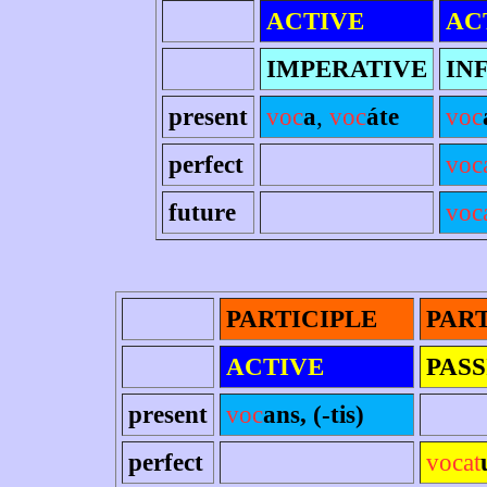
ACTIVE
AC
IMPERATIVE
IN
present
voc
a
,
voc
áte
voc
perfect
voc
future
voc
PARTICIPLE
PART
ACTIVE
PASS
present
voc
ans, (-tis)
perfect
vocat