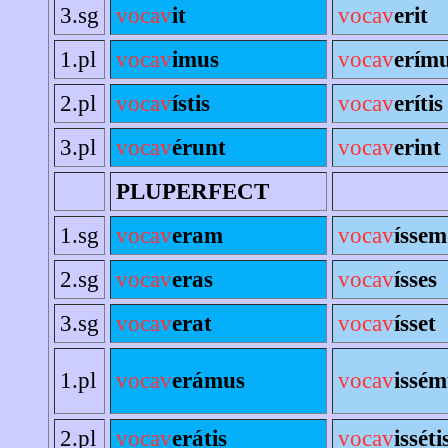
3.sg
vocav
it
vocav
erit
1.pl
vocav
imus
vocav
erím
2.pl
vocav
ístis
vocav
erítis
3.pl
vocav
érunt
vocav
erint
PLUPERFECT
1.sg
vocav
eram
vocav
íssem
2.sg
vocav
eras
vocav
ísses
3.sg
vocav
erat
vocav
ísset
1.pl
vocav
erámus
vocav
issém
2.pl
vocav
erátis
vocav
isséti