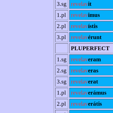
3.sg
revelav
it
1.pl
revelav
imus
2.pl
revelav
ístis
3.pl
revelav
érunt
PLUPERFECT
1.sg
revelav
eram
2.sg
revelav
eras
3.sg
revelav
erat
1.pl
revelav
erámus
2.pl
revelav
erátis