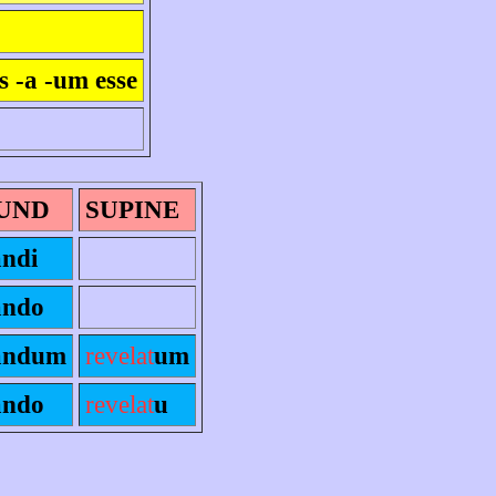
s -a -um esse
UND
SUPINE
ándi
ándo
ándum
revelat
um
ándo
revelat
u