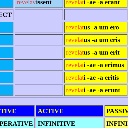
revelav
íssent
revelat
i -ae -a erant
ECT
revelat
us -a um ero
revelat
us -a um eris
revelat
us -a um erit
revelat
i -ae -a erimus
revelat
i -ae -a eritis
revelat
i -ae -a erunt
TIVE
ACTIVE
PASSI
PERATIVE
INFINITIVE
INFIN