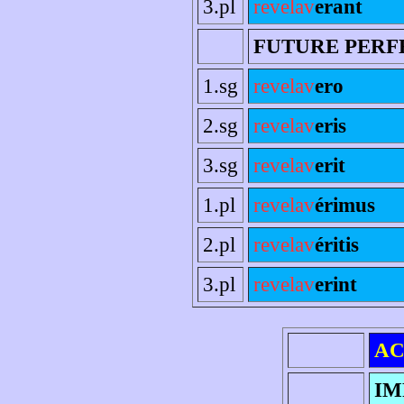
3.pl
revelav
erant
FUTURE PERF
1.sg
revelav
ero
2.sg
revelav
eris
3.sg
revelav
erit
1.pl
revelav
érimus
2.pl
revelav
éritis
3.pl
revelav
erint
AC
IM