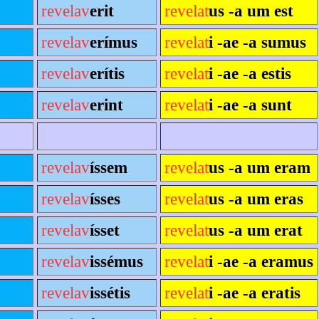
revelav
erit
revelat
us -a um est
revelav
erímus
revelat
i -ae -a sumus
revelav
erítis
revelat
i -ae -a estis
revelav
erint
revelat
i -ae -a sunt
revelav
íssem
revelat
us -a um eram
revelav
ísses
revelat
us -a um eras
revelav
ísset
revelat
us -a um erat
revelav
issémus
revelat
i -ae -a eramus
revelav
issétis
revelat
i -ae -a eratis