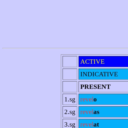
ACTIVE
INDICATIVE
PRESENT
1.sg
revel
o
2.sg
revel
as
3.sg
revel
at