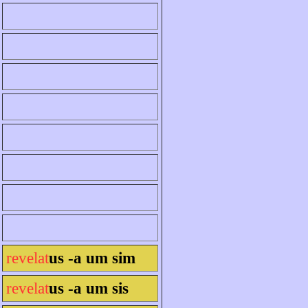
revelat
us -a um sim
revelat
us -a um sis