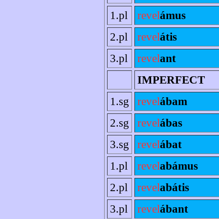
1.pl
revel
ámus
2.pl
revel
átis
3.pl
revel
ant
IMPERFECT
1.sg
revel
ábam
2.sg
revel
ábas
3.sg
revel
ábat
1.pl
revel
abámus
2.pl
revel
abátis
3.pl
revel
ábant