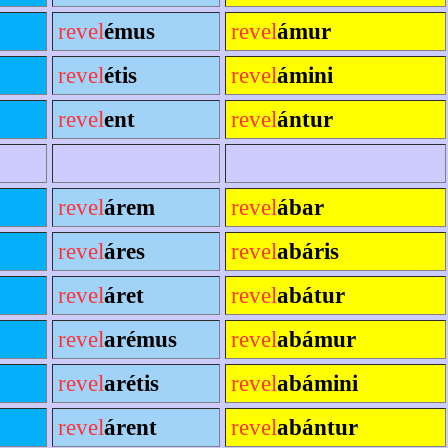
revel
émus
revel
ámur
revel
étis
revel
ámini
revel
ent
revel
ántur
revel
árem
revel
ábar
revel
áres
revel
abáris
revel
áret
revel
abátur
revel
arémus
revel
abámur
revel
arétis
revel
abámini
revel
árent
revel
abántur