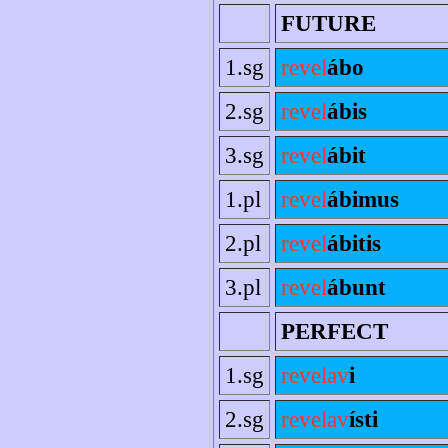
FUTURE
1.sg
revel
ábo
2.sg
revel
ábis
3.sg
revel
ábit
1.pl
revel
ábimus
2.pl
revel
ábitis
3.pl
revel
ábunt
PERFECT
1.sg
revelav
i
2.sg
revelav
ísti