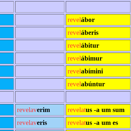
revel
ábor
revel
áberis
revel
ábitur
revel
ábimur
revel
abímini
revel
abúntur
revelav
erim
revelat
us -a um sum
revelav
eris
revelat
us -a um es