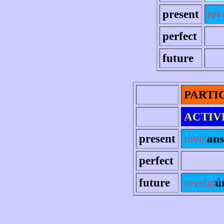
present
rev
perfect
future
PARTI
ACTIV
present
revel
ans,
perfect
future
revelat
ú