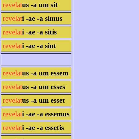
revelat
us -a um sit
revelat
i -ae -a simus
revelat
i -ae -a sitis
revelat
i -ae -a sint
revelat
us -a um essem
revelat
us -a um esses
revelat
us -a um esset
revelat
i -ae -a essemus
revelat
i -ae -a essetis