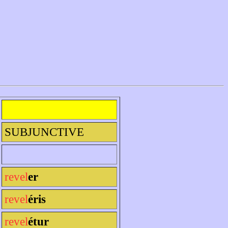
SUBJUNCTIVE
revel
er
revel
éris
revel
étur