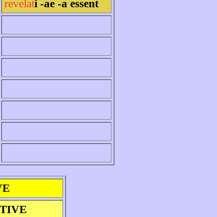
revelat
i -ae -a essent
VE
ITIVE