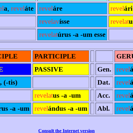
el
a
,
revel
áte
revel
áre
revel
ári
revelav
ísse
revelat
u
revelat
úrus -a -um esse
CIPLE
PARTICIPLE
GER
E
PASSIVE
Gen.
revel
 (-tis)
Dat.
revel
revelat
us -a -um
Acc.
revel
rus -a -um
revel
ándus -a -um
Abl.
revel
Consult the Internet version