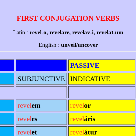
FIRST CONJUGATION VERBS
Latin :
revel-o, revelare, revelav-i, revelat-um
English :
unveil/uncover
PASSIVE
SUBJUNCTIVE
INDICATIVE
revel
em
revel
or
revel
es
revel
áris
revel
et
revel
átur