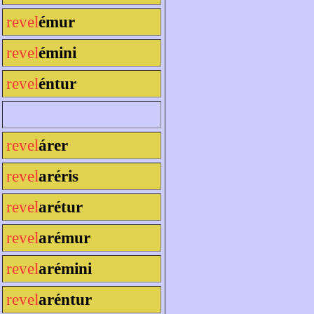
revel
émur
revel
émini
revel
éntur
revel
árer
revel
aréris
revel
arétur
revel
arémur
revel
arémini
revel
aréntur