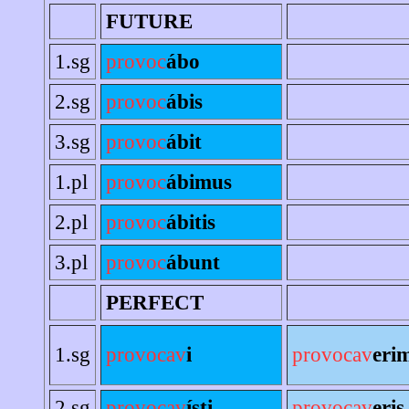
FUTURE
1.sg
provoc
ábo
2.sg
provoc
ábis
3.sg
provoc
ábit
1.pl
provoc
ábimus
2.pl
provoc
ábitis
3.pl
provoc
ábunt
PERFECT
1.sg
provocav
i
provocav
eri
2.sg
provocav
ísti
provocav
eris