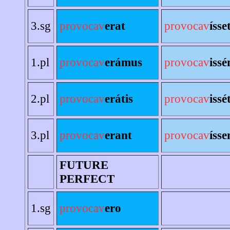
3.sg
provocav
erat
provocav
ísse
1.pl
provocav
erámus
provocav
iss
2.pl
provocav
erátis
provocav
issé
3.pl
provocav
erant
provocav
ísse
FUTURE
PERFECT
1.sg
provocav
ero