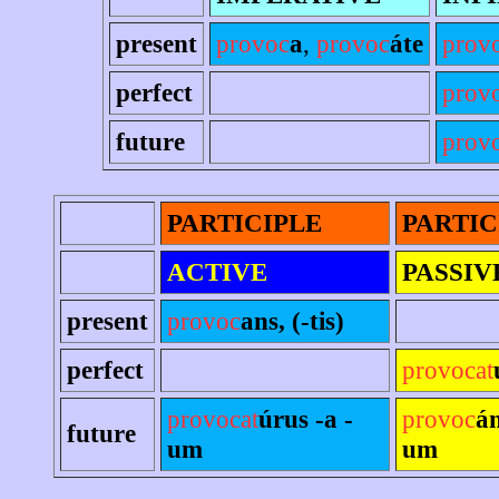
present
provoc
a
,
provoc
áte
prov
perfect
prov
future
provo
PARTICIPLE
PARTIC
ACTIVE
PASSIV
present
provoc
ans, (-tis)
perfect
provocat
provocat
úrus -a -
provoc
án
future
um
um