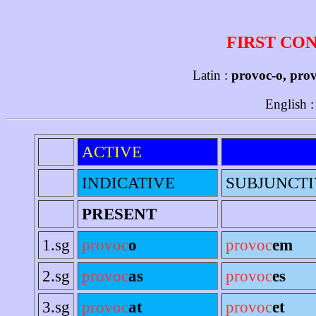
FIRST CO
Latin :
provoc-o, pro
English 
ACTIVE
INDICATIVE
SUBJUNCTI
PRESENT
1.sg
provoc
o
provoc
em
2.sg
provoc
as
provoc
es
3.sg
provoc
at
provoc
et