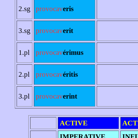
2.sg
provocav
eris
3.sg
provocav
erit
1.pl
provocav
érimus
2.pl
provocav
éritis
3.pl
provocav
erint
ACTIVE
ACT
IMPERATIVE
INF