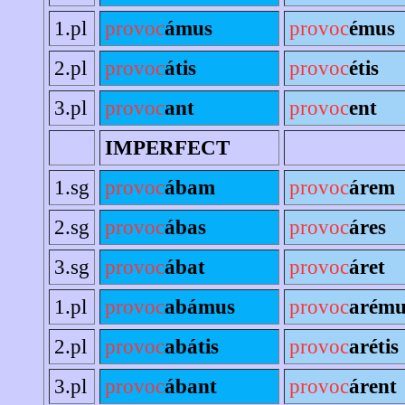
1.pl
provoc
ámus
provoc
émus
2.pl
provoc
átis
provoc
étis
3.pl
provoc
ant
provoc
ent
IMPERFECT
1.sg
provoc
ábam
provoc
árem
2.sg
provoc
ábas
provoc
áres
3.sg
provoc
ábat
provoc
áret
1.pl
provoc
abámus
provoc
arému
2.pl
provoc
abátis
provoc
arétis
3.pl
provoc
ábant
provoc
árent