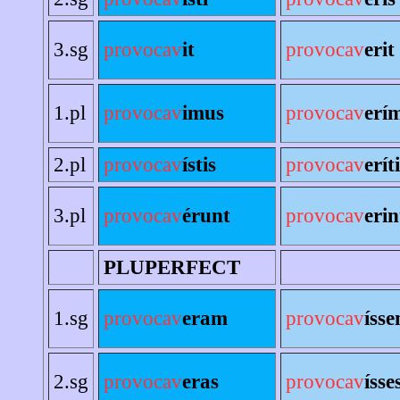
3.sg
provocav
it
provocav
erit
1.pl
provocav
imus
provocav
erí
2.pl
provocav
ístis
provocav
erít
3.pl
provocav
érunt
provocav
erin
PLUPERFECT
1.sg
provocav
eram
provocav
íss
2.sg
provocav
eras
provocav
ísse