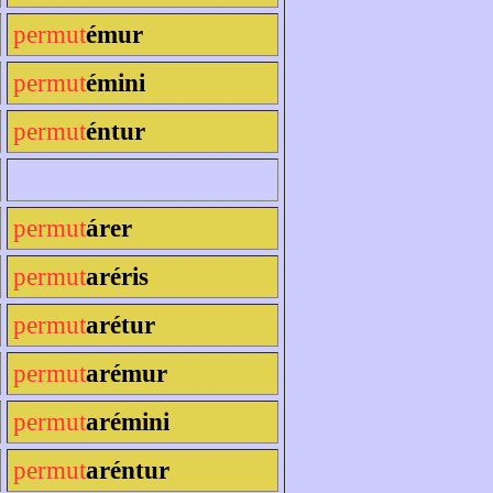
permut
émur
permut
émini
permut
éntur
permut
árer
permut
aréris
permut
arétur
permut
arémur
permut
arémini
permut
aréntur