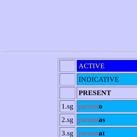
ACTIVE
INDICATIVE
PRESENT
1.sg
permut
o
2.sg
permut
as
3.sg
permut
at