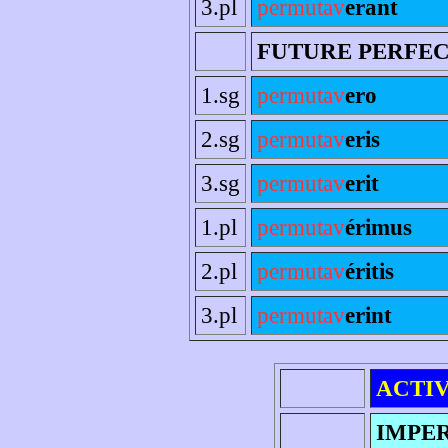
3.pl
permutav
erant
FUTURE PERFE
1.sg
permutav
ero
2.sg
permutav
eris
3.sg
permutav
erit
1.pl
permutav
érimus
2.pl
permutav
éritis
3.pl
permutav
erint
ACTI
IMPE