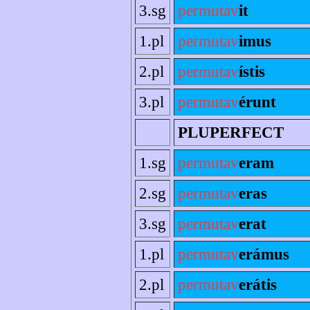
3.sg
permutav
it
1.pl
permutav
imus
2.pl
permutav
ístis
3.pl
permutav
érunt
PLUPERFECT
1.sg
permutav
eram
2.sg
permutav
eras
3.sg
permutav
erat
1.pl
permutav
erámus
2.pl
permutav
erátis