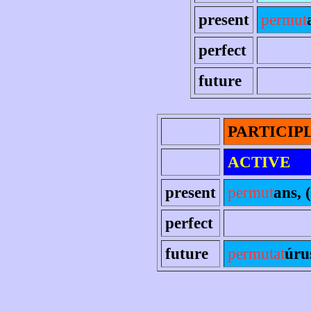
present
permut
perfect
future
PARTICIP
ACTIVE
present
permut
ans, (
perfect
future
permutat
úru