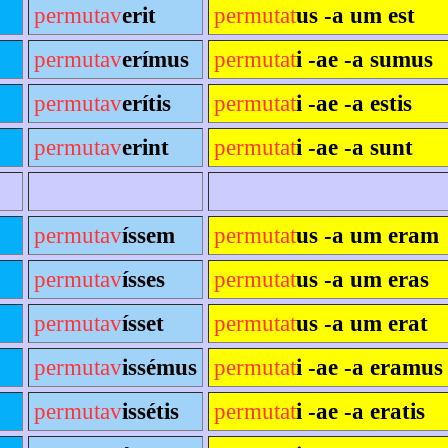
permutav
erit
permutat
us -a um est
permutav
erímus
permutat
i -ae -a sumus
permutav
erítis
permutat
i -ae -a estis
permutav
erint
permutat
i -ae -a sunt
permutav
íssem
permutat
us -a um eram
permutav
ísses
permutat
us -a um eras
permutav
ísset
permutat
us -a um erat
permutav
issémus
permutat
i -ae -a eramus
permutav
issétis
permutat
i -ae -a eratis