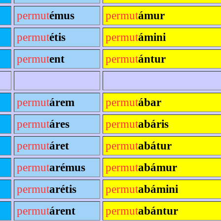
permut
émus
permut
ámur
permut
étis
permut
ámini
permut
ent
permut
ántur
permut
árem
permut
ábar
permut
áres
permut
abáris
permut
áret
permut
abátur
permut
arémus
permut
abámur
permut
arétis
permut
abámini
permut
árent
permut
abántur