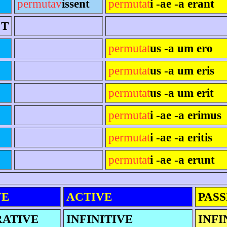
permutav
íssent
permutat
i -ae -a erant
CT
permutat
us -a um ero
permutat
us -a um eris
permutat
us -a um erit
permutat
i -ae -a erimus
permutat
i -ae -a eritis
permutat
i -ae -a erunt
VE
ACTIVE
PASS
RATIVE
INFINITIVE
INFI