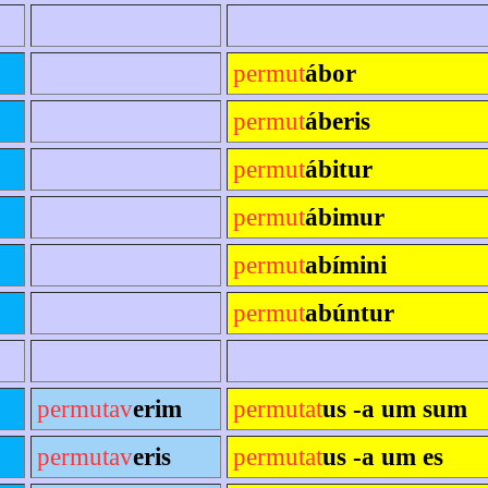
permut
ábor
permut
áberis
permut
ábitur
permut
ábimur
permut
abímini
permut
abúntur
permutav
erim
permutat
us -a um sum
permutav
eris
permutat
us -a um es