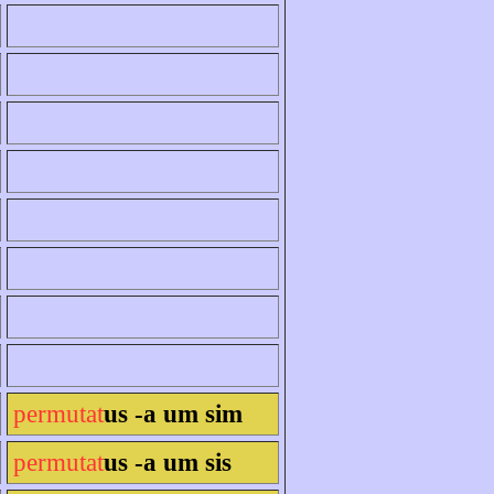
permutat
us -a um sim
permutat
us -a um sis