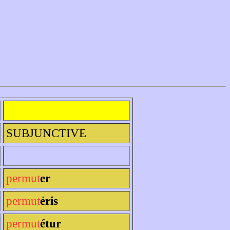
SUBJUNCTIVE
permut
er
permut
éris
permut
étur