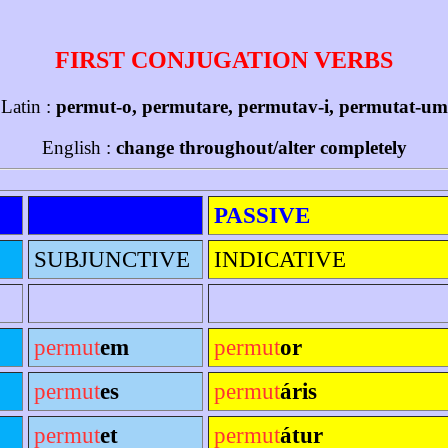
FIRST CONJUGATION VERBS
Latin :
permut-o, permutare, permutav-i, permutat-um
English :
change throughout/alter completely
PASSIVE
SUBJUNCTIVE
INDICATIVE
permut
em
permut
or
permut
es
permut
áris
permut
et
permut
átur