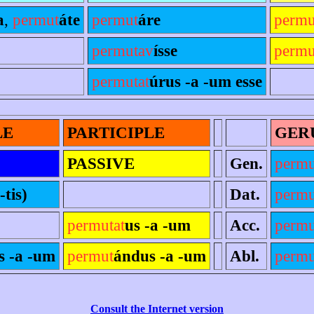
a
,
permut
áte
permut
áre
permu
permutav
ísse
permu
permutat
úrus -a -um esse
LE
PARTICIPLE
GER
PASSIVE
Gen.
permu
-tis)
Dat.
permu
permutat
us -a -um
Acc.
permu
s -a -um
permut
ándus -a -um
Abl.
permu
Consult the Internet version