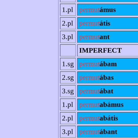
1.pl
permut
ámus
2.pl
permut
átis
3.pl
permut
ant
IMPERFECT
1.sg
permut
ábam
2.sg
permut
ábas
3.sg
permut
ábat
1.pl
permut
abámus
2.pl
permut
abátis
3.pl
permut
ábant