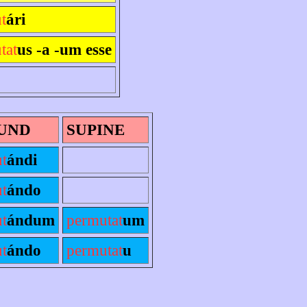
t
ári
tat
us -a -um esse
UND
SUPINE
t
ándi
t
ándo
t
ándum
permutat
um
t
ándo
permutat
u