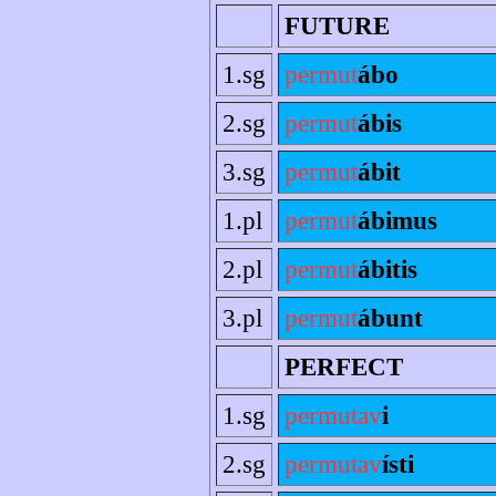
FUTURE
1.sg
permut
ábo
2.sg
permut
ábis
3.sg
permut
ábit
1.pl
permut
ábimus
2.pl
permut
ábitis
3.pl
permut
ábunt
PERFECT
1.sg
permutav
i
2.sg
permutav
ísti