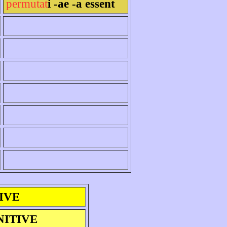
permutat
i -ae -a essent
IVE
NITIVE