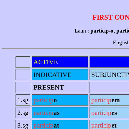
FIRST CO
Latin :
particip-o, parti
Englis
ACTIVE
INDICATIVE
SUBJUNCTI
PRESENT
1.sg
particip
o
particip
em
2.sg
particip
as
particip
es
3.sg
particip
at
particip
et