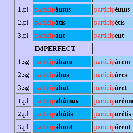
1.pl
particip
ámus
particip
émus
2.pl
particip
átis
particip
étis
3.pl
particip
ant
particip
ent
IMPERFECT
1.sg
particip
ábam
particip
árem
2.sg
particip
ábas
particip
áres
3.sg
particip
ábat
particip
áret
1.pl
particip
abámus
particip
arému
2.pl
particip
abátis
particip
arétis
3.pl
particip
ábant
particip
árent