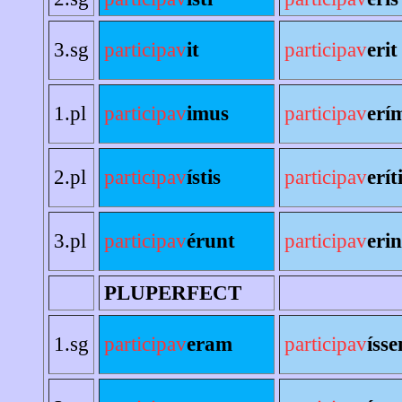
3.sg
participav
it
participav
erit
1.pl
participav
imus
participav
erí
2.pl
participav
ístis
participav
erít
3.pl
participav
érunt
participav
erin
PLUPERFECT
1.sg
participav
eram
participav
íss