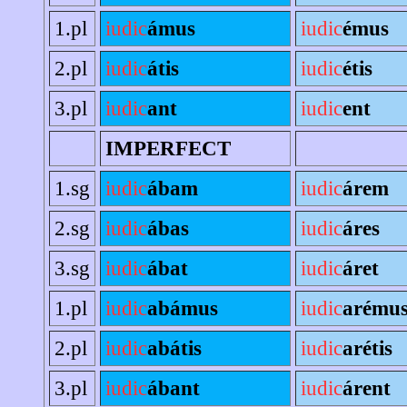
1.pl
iudic
ámus
iudic
émus
2.pl
iudic
átis
iudic
étis
3.pl
iudic
ant
iudic
ent
IMPERFECT
1.sg
iudic
ábam
iudic
árem
2.sg
iudic
ábas
iudic
áres
3.sg
iudic
ábat
iudic
áret
1.pl
iudic
abámus
iudic
arému
2.pl
iudic
abátis
iudic
arétis
3.pl
iudic
ábant
iudic
árent