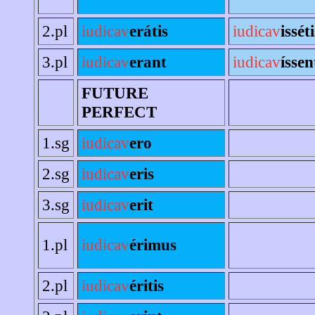
2.pl
iudicav
erátis
iudicav
isséti
3.pl
iudicav
erant
iudicav
íssen
FUTURE
PERFECT
1.sg
iudicav
ero
2.sg
iudicav
eris
3.sg
iudicav
erit
1.pl
iudicav
érimus
2.pl
iudicav
éritis