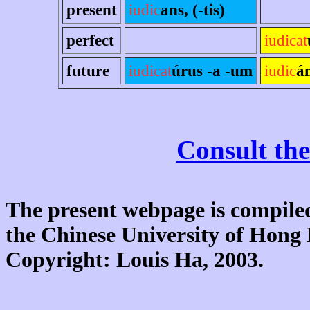
present
iudic
ans, (-tis)
perfect
iudicat
future
iudicat
úrus -a -um
iudic
á
Consult the
The present webpage is compiled
the Chinese University of Hon
Copyright: Louis Ha, 2003.