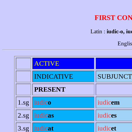
FIRST CO
Latin :
iudic-o, iu
Englis
ACTIVE
INDICATIVE
SUBJUNCT
PRESENT
1.sg
iudic
o
iudic
em
2.sg
iudic
as
iudic
es
3.sg
iudic
at
iudic
et