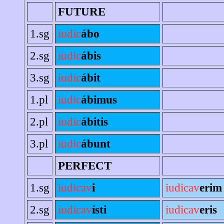
FUTURE
1.sg
iudic
ábo
2.sg
iudic
ábis
3.sg
iudic
ábit
1.pl
iudic
ábimus
2.pl
iudic
ábitis
3.pl
iudic
ábunt
PERFECT
1.sg
iudicav
i
iudicav
erim
2.sg
iudicav
ísti
iudicav
eris