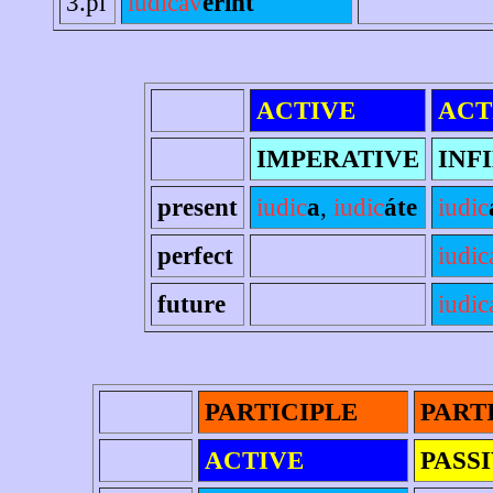
3.pl
iudicav
erint
ACTIVE
ACT
IMPERATIVE
INF
present
iudic
a
,
iudic
áte
iudic
perfect
iudic
future
iudic
PARTICIPLE
PART
ACTIVE
PASS