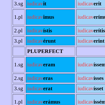
3.sg
iudicav
it
iudicav
erit
1.pl
iudicav
imus
iudicav
erím
2.pl
iudicav
ístis
iudicav
erítis
3.pl
iudicav
érunt
iudicav
erint
PLUPERFECT
1.sg
iudicav
eram
iudicav
ísse
2.sg
iudicav
eras
iudicav
ísses
3.sg
iudicav
erat
iudicav
ísset
1.pl
iudicav
erámus
iudicav
issé