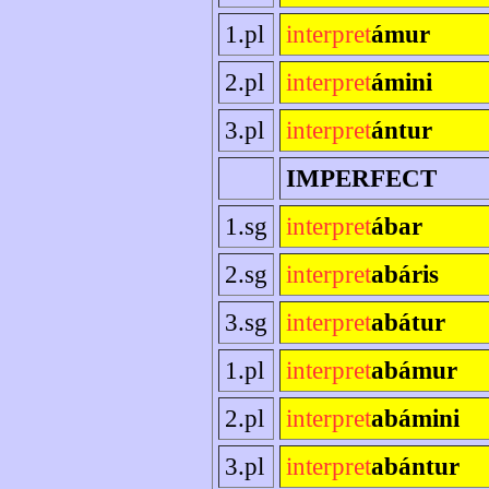
1.pl
interpret
ámur
2.pl
interpret
ámini
3.pl
interpret
ántur
IMPERFECT
1.sg
interpret
ábar
2.sg
interpret
abáris
3.sg
interpret
abátur
1.pl
interpret
abámur
2.pl
interpret
abámini
3.pl
interpret
abántur