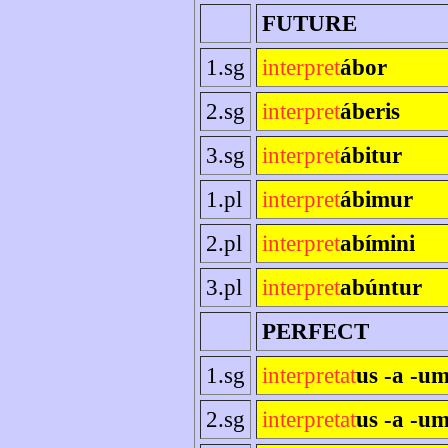
FUTURE
1.sg
interpret
ábor
2.sg
interpret
áberis
3.sg
interpret
ábitur
1.pl
interpret
ábimur
2.pl
interpret
abímini
3.pl
interpret
abúntur
PERFECT
1.sg
interpretat
us -a -u
2.sg
interpretat
us -a -um