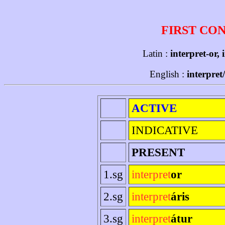
FIRST CO
Latin :
interpret-or, 
English :
interpret
ACTIVE
INDICATIVE
PRESENT
1.sg
interpret
or
2.sg
interpret
áris
3.sg
interpret
átur