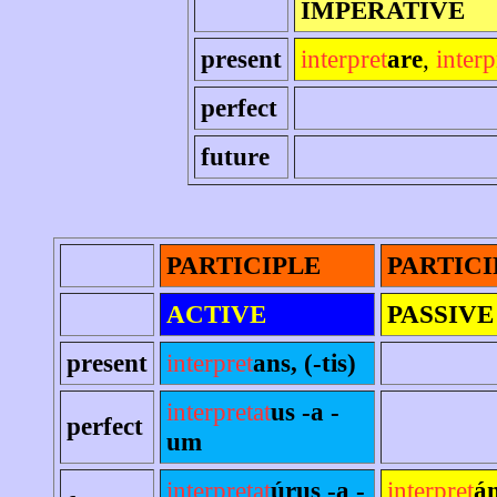
IMPERATIVE
present
interpret
are
,
interp
perfect
future
PARTICIPLE
PARTICI
ACTIVE
PASSIVE
present
interpret
ans, (-tis)
interpretat
us -a -
perfect
um
interpretat
úrus -a -
interpret
án