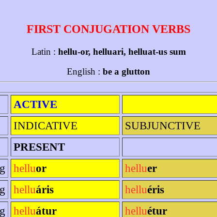
FIRST CONJUGATION VERBS
Latin :
hellu-or, helluari, helluat-us sum
English :
be a glutton
ACTIVE
INDICATIVE
SUBJUNCTIVE
PRESENT
sg
hellu
or
hellu
er
sg
hellu
áris
hellu
éris
sg
hellu
átur
hellu
étur