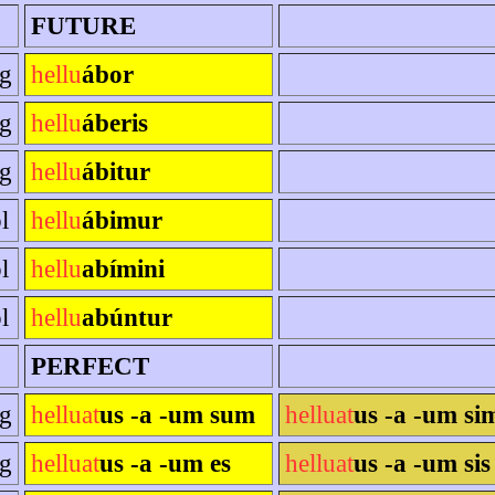
FUTURE
sg
hellu
ábor
sg
hellu
áberis
sg
hellu
ábitur
l
hellu
ábimur
l
hellu
abímini
l
hellu
abúntur
PERFECT
sg
helluat
us -a -um sum
helluat
us -a -um si
sg
helluat
us -a -um es
helluat
us -a -um sis