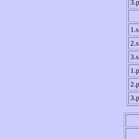
3.p
1.
2.
3.
1.p
2.p
3.p