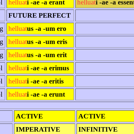
l
helluat
i -ae -a erant
helluat
i -ae -a essen
FUTURE PERFECT
sg
helluat
us -a -um ero
sg
helluat
us -a -um eris
sg
helluat
us -a -um erit
l
helluat
i -ae -a erimus
l
helluat
i -ae -a eritis
l
helluat
i -ae -a erunt
ACTIVE
ACTIVE
IMPERATIVE
INFINITIVE