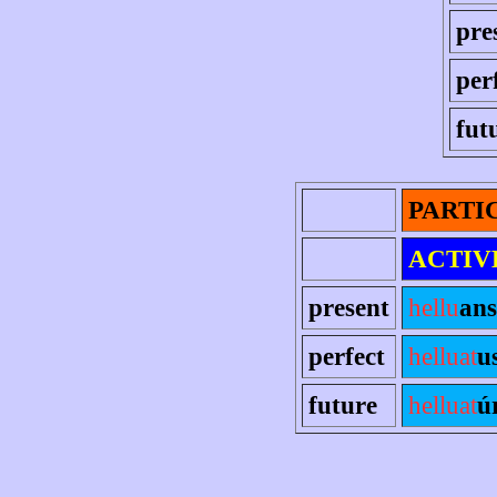
pre
per
fut
PARTI
ACTIV
present
hellu
ans,
perfect
helluat
u
future
helluat
ú