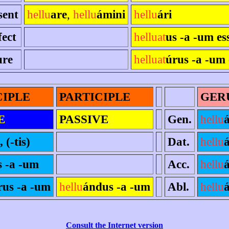
sent
hellu
are
,
hellu
ámini
hellu
ári
fect
helluat
us -a -um es
ure
helluat
úrus -a -um 
CIPLE
PARTICIPLE
GER
E
PASSIVE
Gen.
hellu
 (-tis)
Dat.
hellu
s -a -um
Acc.
hellu
rus -a -um
hellu
ándus -a -um
Abl.
hellu
Consult the Internet version