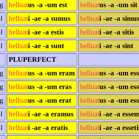
sg
helluat
us -a -um est
helluat
us -a -um sit
l
helluat
i -ae -a sumus
helluat
i -ae -a simu
l
helluat
i -ae -a estis
helluat
i -ae -a sitis
l
helluat
i -ae -a sunt
helluat
i -ae -a sint
PLUPERFECT
sg
helluat
us -a -um eram
helluat
us -a -um es
sg
helluat
us -a -um eras
helluat
us -a -um ess
sg
helluat
us -a -um erat
helluat
us -a -um ess
l
helluat
i -ae -a eramus
helluat
i -ae -a esse
l
helluat
i -ae -a eratis
helluat
i -ae -a esseti