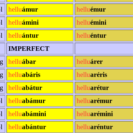
l
hellu
ámur
hellu
émur
l
hellu
ámini
hellu
émini
l
hellu
ántur
hellu
éntur
IMPERFECT
sg
hellu
ábar
hellu
árer
sg
hellu
abáris
hellu
aréris
sg
hellu
abátur
hellu
arétur
l
hellu
abámur
hellu
arémur
l
hellu
abámini
hellu
arémini
l
hellu
abántur
hellu
aréntur