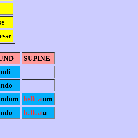
se
esse
UND
SUPINE
ándi
ándo
ándum
helluat
um
ándo
helluat
u