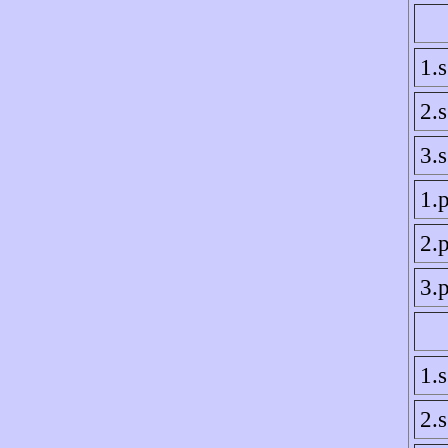
1.
2.
3.
1.p
2.p
3.p
1.
2.