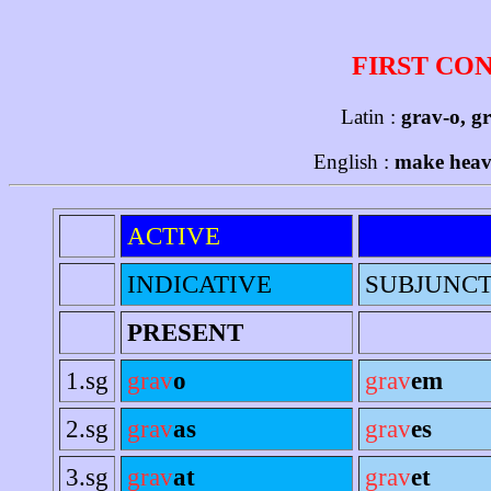
FIRST CO
Latin :
grav-o, g
English :
make heav
ACTIVE
INDICATIVE
SUBJUNCT
PRESENT
1.sg
grav
o
grav
em
2.sg
grav
as
grav
es
3.sg
grav
at
grav
et