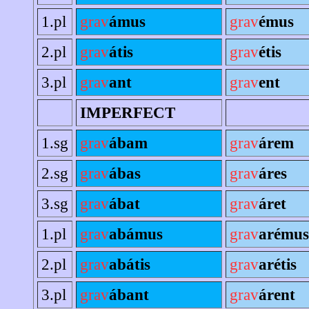
1.pl
grav
ámus
grav
émus
2.pl
grav
átis
grav
étis
3.pl
grav
ant
grav
ent
IMPERFECT
1.sg
grav
ábam
grav
árem
2.sg
grav
ábas
grav
áres
3.sg
grav
ábat
grav
áret
1.pl
grav
abámus
grav
arémus
2.pl
grav
abátis
grav
arétis
3.pl
grav
ábant
grav
árent