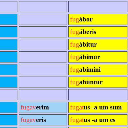
fug
ábor
fug
áberis
fug
ábitur
fug
ábimur
fug
abímini
fug
abúntur
fugav
erim
fugat
us -a um sum
fugav
eris
fugat
us -a um es