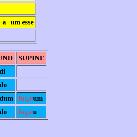
 -a -um esse
UND
SUPINE
di
do
ndum
fugat
um
do
fugat
u