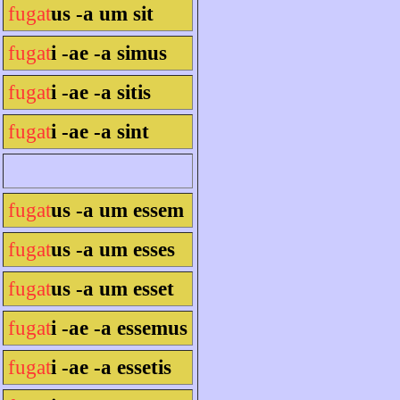
fugat
us -a um sit
fugat
i -ae -a simus
fugat
i -ae -a sitis
fugat
i -ae -a sint
fugat
us -a um essem
fugat
us -a um esses
fugat
us -a um esset
fugat
i -ae -a essemus
fugat
i -ae -a essetis