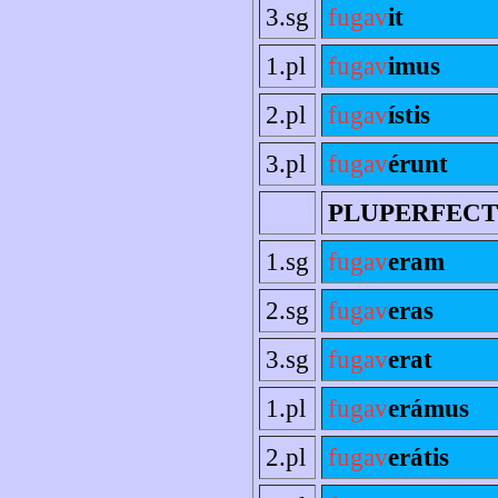
3.sg
fugav
it
1.pl
fugav
imus
2.pl
fugav
ístis
3.pl
fugav
érunt
PLUPERFECT
1.sg
fugav
eram
2.sg
fugav
eras
3.sg
fugav
erat
1.pl
fugav
erámus
2.pl
fugav
erátis