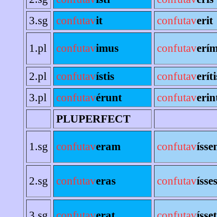
3.sg
confutav
it
confutav
erit
1.pl
confutav
imus
confutav
erí
2.pl
confutav
ístis
confutav
eríti
3.pl
confutav
érunt
confutav
erin
PLUPERFECT
1.sg
confutav
eram
confutav
íss
2.sg
confutav
eras
confutav
ísse
3.sg
confutav
erat
confutav
ísset