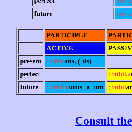
perfect
confu
future
confu
PARTICIPLE
PARTI
ACTIVE
PASSI
present
confut
ans, (-tis)
perfect
confutat
future
confutat
úrus -a -um
confut
á
Consult the