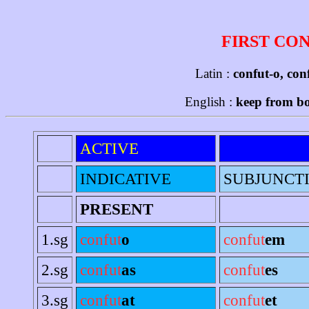
FIRST CO
Latin :
confut-o, con
English :
keep from boi
ACTIVE
INDICATIVE
SUBJUNCT
PRESENT
1.sg
confut
o
confut
em
2.sg
confut
as
confut
es
3.sg
confut
at
confut
et