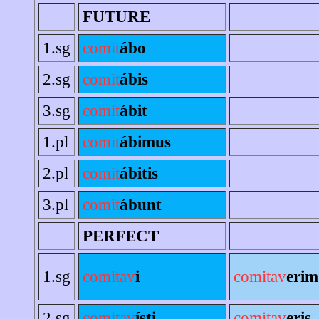
FUTURE
1.sg
comit
ábo
2.sg
comit
ábis
3.sg
comit
ábit
1.pl
comit
ábimus
2.pl
comit
ábitis
3.pl
comit
ábunt
PERFECT
1.sg
comitav
i
comitav
erim
2.sg
comitav
ísti
comitav
eris