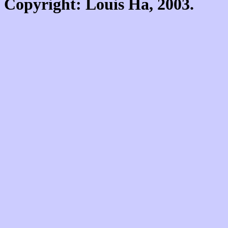
Copyright: Louis Ha, 2003.