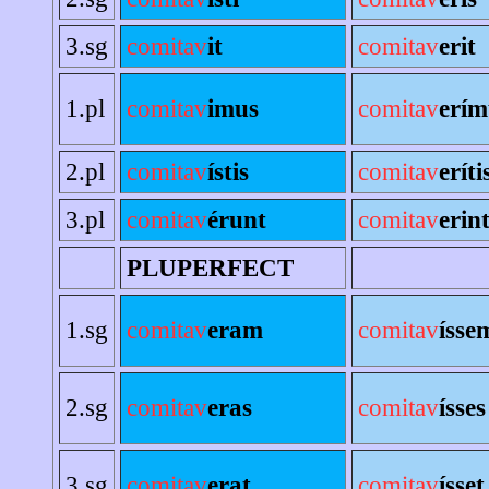
3.sg
comitav
it
comitav
erit
1.pl
comitav
imus
comitav
erím
2.pl
comitav
ístis
comitav
eríti
3.pl
comitav
érunt
comitav
erin
PLUPERFECT
1.sg
comitav
eram
comitav
ísse
2.sg
comitav
eras
comitav
ísses
3.sg
comitav
erat
comitav
ísset