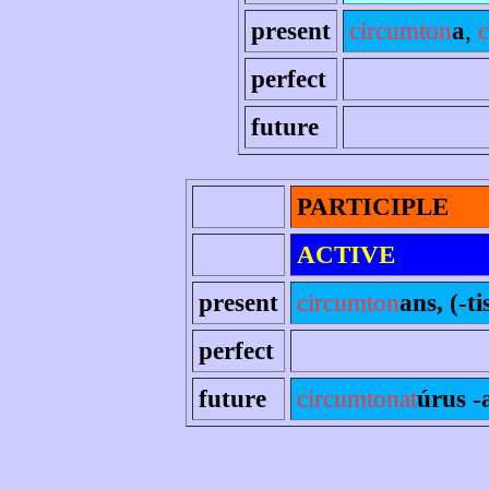
present
circumton
a
,
c
perfect
future
PARTICIPLE
ACTIVE
present
circumton
ans, (-ti
perfect
future
circumtonat
úrus -