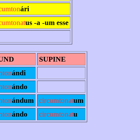
rcumton
ári
rcumtonat
us -a -um esse
UND
SUPINE
mton
ándi
mton
ándo
mton
ándum
circumtonat
um
mton
ándo
circumtonat
u