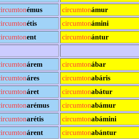
circumton
émus
circumton
ámur
circumton
étis
circumton
ámini
circumton
ent
circumton
ántur
circumton
árem
circumton
ábar
circumton
áres
circumton
abáris
circumton
áret
circumton
abátur
circumton
arémus
circumton
abámur
circumton
arétis
circumton
abámini
circumton
árent
circumton
abántur