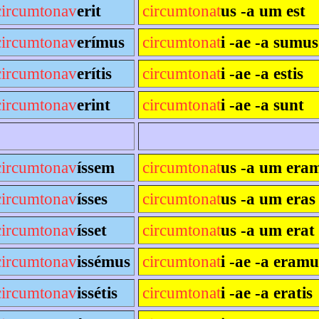
circumtonav
erit
circumtonat
us -a um est
circumtonav
erímus
circumtonat
i -ae -a sumus
circumtonav
erítis
circumtonat
i -ae -a estis
circumtonav
erint
circumtonat
i -ae -a sunt
circumtonav
íssem
circumtonat
us -a um era
circumtonav
ísses
circumtonat
us -a um eras
circumtonav
ísset
circumtonat
us -a um erat
circumtonav
issémus
circumtonat
i -ae -a eramu
circumtonav
issétis
circumtonat
i -ae -a eratis