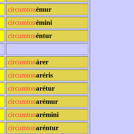
circumton
émur
circumton
émini
circumton
éntur
circumton
árer
circumton
aréris
circumton
arétur
circumton
arémur
circumton
arémini
circumton
aréntur