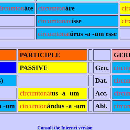
ircumton
áte
circumton
áre
ci
circumtonav
ísse
ci
circumtonat
úrus -a -um esse
PARTICIPLE
GER
PASSIVE
Gen.
circu
s)
Dat.
circu
circumtonat
us -a -um
Acc.
circu
a -um
circumton
ándus -a -um
Abl.
circu
Consult the Internet version