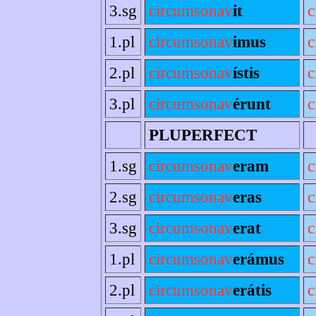
3.sg
circumsonav
it
c
1.pl
circumsonav
imus
c
2.pl
circumsonav
ístis
c
3.pl
circumsonav
érunt
c
PLUPERFECT
1.sg
circumsonav
eram
c
2.sg
circumsonav
eras
c
3.sg
circumsonav
erat
c
1.pl
circumsonav
erámus
c
2.pl
circumsonav
erátis
c