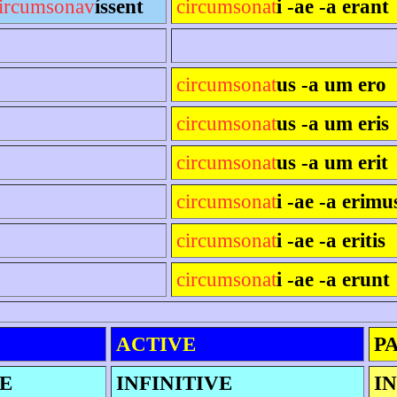
ircumsonav
íssent
circumsonat
i -ae -a erant
circumsonat
us -a um ero
circumsonat
us -a um eris
circumsonat
us -a um erit
circumsonat
i -ae -a erimu
circumsonat
i -ae -a eritis
circumsonat
i -ae -a erunt
ACTIVE
P
E
INFINITIVE
IN