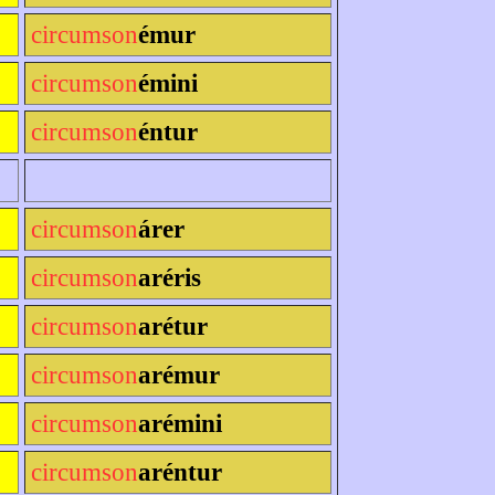
circumson
émur
circumson
émini
circumson
éntur
circumson
árer
circumson
aréris
circumson
arétur
circumson
arémur
circumson
arémini
circumson
aréntur