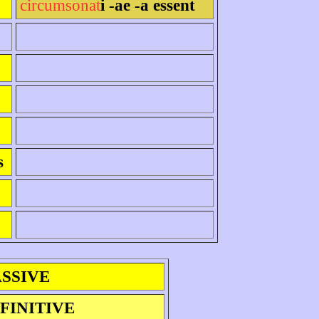
circumsonat
i -ae -a essent
s
ASSIVE
FINITIVE