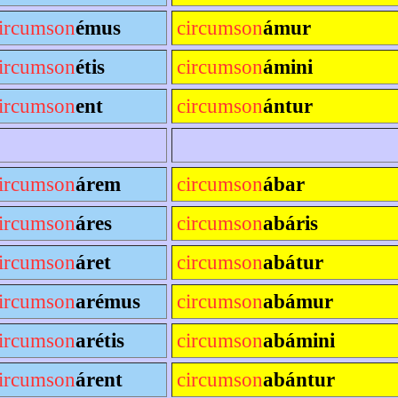
ircumson
émus
circumson
ámur
ircumson
étis
circumson
ámini
ircumson
ent
circumson
ántur
ircumson
árem
circumson
ábar
ircumson
áres
circumson
abáris
ircumson
áret
circumson
abátur
ircumson
arémus
circumson
abámur
ircumson
arétis
circumson
abámini
ircumson
árent
circumson
abántur