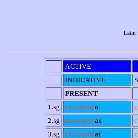
Latin 
ACTIVE
INDICATIVE
PRESENT
1.sg
circumson
o
c
2.sg
circumson
as
c
3.sg
circumson
at
c