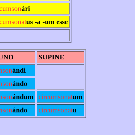
rcumson
ári
rcumsonat
us -a -um esse
UND
SUPINE
mson
ándi
mson
ándo
mson
ándum
circumsonat
um
mson
ándo
circumsonat
u