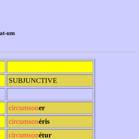
nat-um
SUBJUNCTIVE
circumson
er
circumson
éris
circumson
étur