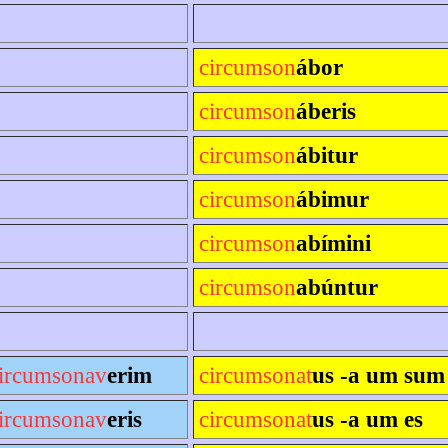
circumson
ábor
circumson
áberis
circumson
ábitur
circumson
ábimur
circumson
abímini
circumson
abúntur
ircumsonav
erim
circumsonat
us -a um sum
ircumsonav
eris
circumsonat
us -a um es