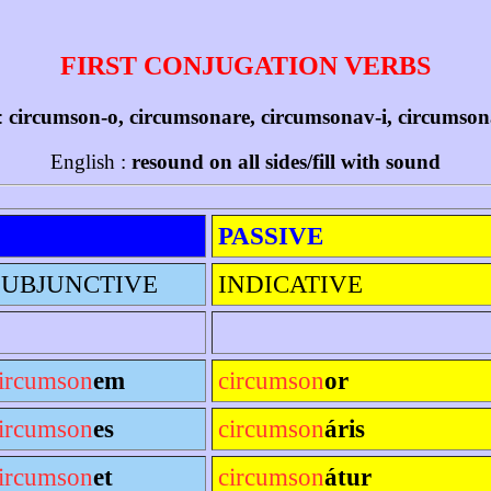
FIRST CONJUGATION VERBS
:
circumson-o, circumsonare, circumsonav-i, circumso
English :
resound on all sides/fill with sound
PASSIVE
SUBJUNCTIVE
INDICATIVE
ircumson
em
circumson
or
ircumson
es
circumson
áris
ircumson
et
circumson
átur