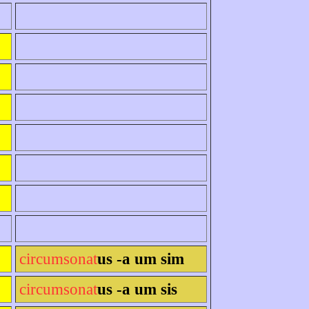
circumsonat
us -a um sim
circumsonat
us -a um sis