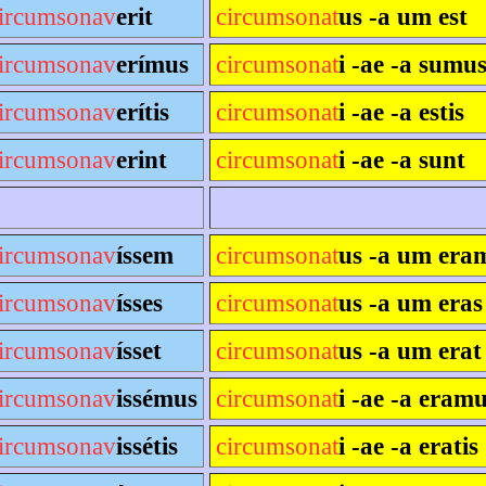
ircumsonav
erit
circumsonat
us -a um est
ircumsonav
erímus
circumsonat
i -ae -a sumu
ircumsonav
erítis
circumsonat
i -ae -a estis
ircumsonav
erint
circumsonat
i -ae -a sunt
ircumsonav
íssem
circumsonat
us -a um era
ircumsonav
ísses
circumsonat
us -a um eras
ircumsonav
ísset
circumsonat
us -a um erat
ircumsonav
issémus
circumsonat
i -ae -a eram
ircumsonav
issétis
circumsonat
i -ae -a eratis