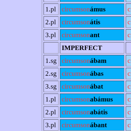
1.pl
circumson
ámus
c
2.pl
circumson
átis
c
3.pl
circumson
ant
c
IMPERFECT
1.sg
circumson
ábam
c
2.sg
circumson
ábas
c
3.sg
circumson
ábat
c
1.pl
circumson
abámus
c
2.pl
circumson
abátis
c
3.pl
circumson
ábant
c