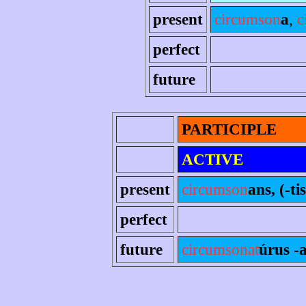
present
circumson
a
,
c
perfect
future
PARTICIPLE
ACTIVE
present
circumson
ans, (-tis
perfect
future
circumsonat
úrus -