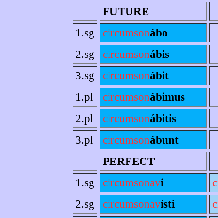
FUTURE
1.sg
circumson
ábo
2.sg
circumson
ábis
3.sg
circumson
ábit
1.pl
circumson
ábimus
2.pl
circumson
ábitis
3.pl
circumson
ábunt
PERFECT
1.sg
circumsonav
i
c
2.sg
circumsonav
ísti
c