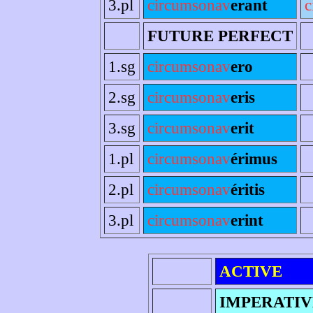
3.pl
circumsonav
erant
c
FUTURE PERFECT
1.sg
circumsonav
ero
2.sg
circumsonav
eris
3.sg
circumsonav
erit
1.pl
circumsonav
érimus
2.pl
circumsonav
éritis
3.pl
circumsonav
erint
ACTIVE
IMPERATIV