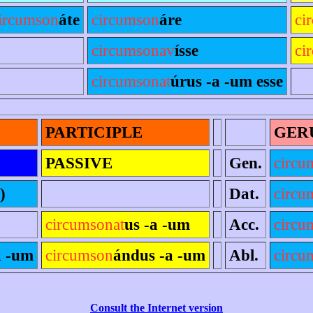
ircumson
áte
circumson
áre
ci
circumsonav
ísse
ci
circumsonat
úrus -a -um esse
PARTICIPLE
GER
PASSIVE
Gen.
circu
)
Dat.
circu
circumsonat
us -a -um
Acc.
circu
a -um
circumson
ándus -a -um
Abl.
circu
Consult the Internet version