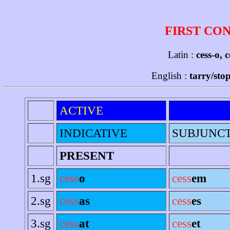
FIRST CO
Latin :
cess-o, 
English :
tarry/stop
ACTIVE
INDICATIVE
SUBJUNC
PRESENT
1.sg
cess
o
cess
em
2.sg
cess
as
cess
es
3.sg
cess
at
cess
et