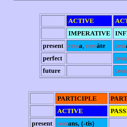
ACTIVE
AC
IMPERATIVE
INF
present
cess
a
,
cess
áte
cess
perfect
cess
future
cess
PARTICIPLE
PART
ACTIVE
PASS
present
cess
ans, (-tis)