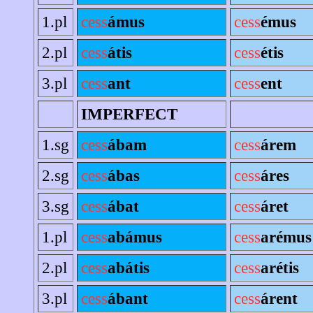
1.pl
cess
ámus
cess
émus
2.pl
cess
átis
cess
étis
3.pl
cess
ant
cess
ent
IMPERFECT
1.sg
cess
ábam
cess
árem
2.sg
cess
ábas
cess
áres
3.sg
cess
ábat
cess
áret
1.pl
cess
abámus
cess
arémus
2.pl
cess
abátis
cess
arétis
3.pl
cess
ábant
cess
árent