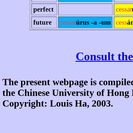
perfect
cessat
future
cessat
úrus -a -um
cess
á
Consult the
The present webpage is compiled
the Chinese University of Hon
Copyright: Louis Ha, 2003.