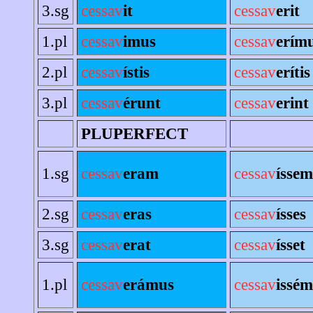
3.sg
cessav
it
cessav
erit
1.pl
cessav
imus
cessav
erím
2.pl
cessav
ístis
cessav
erítis
3.pl
cessav
érunt
cessav
erint
PLUPERFECT
1.sg
cessav
eram
cessav
íssem
2.sg
cessav
eras
cessav
ísses
3.sg
cessav
erat
cessav
ísset
1.pl
cessav
erámus
cessav
issé