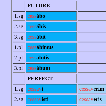
FUTURE
1.sg
cess
ábo
2.sg
cess
ábis
3.sg
cess
ábit
1.pl
cess
ábimus
2.pl
cess
ábitis
3.pl
cess
ábunt
PERFECT
1.sg
cessav
i
cessav
erim
2.sg
cessav
ísti
cessav
eris