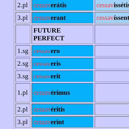
2.pl
cessav
erátis
cessav
isséti
3.pl
cessav
erant
cessav
íssen
FUTURE
PERFECT
1.sg
cessav
ero
2.sg
cessav
eris
3.sg
cessav
erit
1.pl
cessav
érimus
2.pl
cessav
éritis
3.pl
cessav
erint